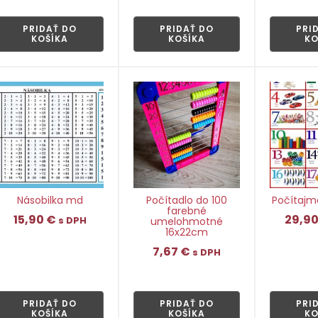
👁
PRIDAŤ DO
PRIDAŤ DO
PRI
KOŠÍKA
KOŠÍKA
KO
Násobilka md
Počítadlo do 100
Počítajme
farebné
15,90
€
29,9
s DPH
umelohmotné
16x22cm
7,67
€
s DPH
👁
👁
PRIDAŤ DO
PRIDAŤ DO
PRI
KOŠÍKA
KOŠÍKA
KO