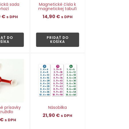
ická sada
Magnetické čísla k
ňazí
magnetickej tabuľi
0
€
14,90
€
s DPH
s DPH
👁
👁
DAŤ DO
PRIDAŤ DO
ŠÍKA
KOŠÍKA
é prísavky
Násobilka
kružidlo
21,90
€
s DPH
€
s DPH
👁