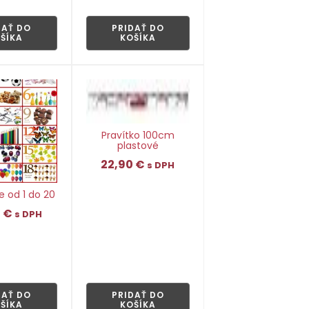
👁
DAŤ DO
PRIDAŤ DO
ŠÍKA
KOŠÍKA
Pravítko 100cm
plastové
22,90
€
s DPH
 od 1 do 20
0
€
s DPH
👁
👁
DAŤ DO
PRIDAŤ DO
ŠÍKA
KOŠÍKA