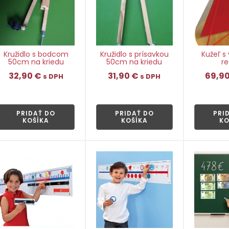
Kružidlo s bodcom
Kružidlo s prísavkou
Kužeľ s
50cm na kriedu
50cm na kriedu
r
32,90
€
31,90
€
69,9
s DPH
s DPH
👁
👁
PRIDAŤ DO
PRIDAŤ DO
PRI
KOŠÍKA
KOŠÍKA
KO