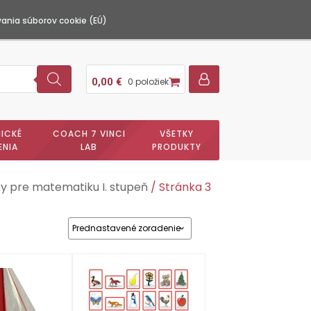
ania súborov cookie (EÚ)
0,00
€
0 položiek
ICKÉ
COACH 7 VINCI
VŠETKY
ENIA
LAB
PRODUKTY
 pre matematiku I. stupeň
/ Stránka 3