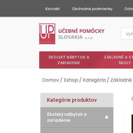
Kontakt
Obchodné podmienky
Ochr
Produc
searc
ŠKOLSKÝ NÁBYTOK A
ZÁKLADNÉ A S
ZARIADENIE
ŠKOLY
Domov
/
Eshop
/
Kategória
/
Základné 
Kategórie produktov
Školský nábytok a
+
zariadenie