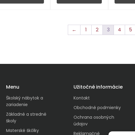
←
1
2
3
4
5
Menu
Užitočné informácie
Školský nábytok a
Kontakt
zariadenie
Obchodné podmienky
Základné a stredné
Ochrana osobných
školy
údajov
Materské škôlky
Reklamačné