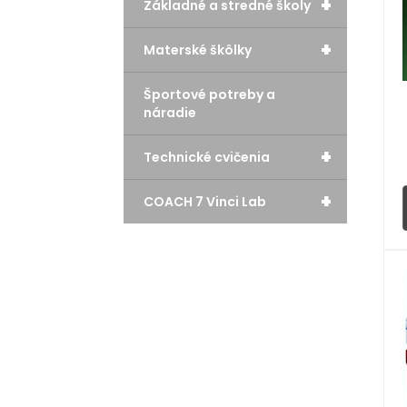
+
Základné a stredné školy
+
Materské škôlky
Športové potreby a
náradie
+
Technické cvičenia
+
COACH 7 Vinci Lab