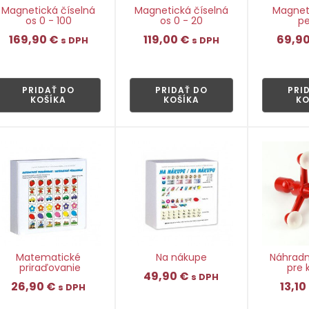
Magnetická číselná
Magnetická číselná
Magnet
os 0 - 100
os 0 - 20
pe
169,90
€
119,00
€
69,9
s DPH
s DPH
👁
👁
PRIDAŤ DO
PRIDAŤ DO
PRI
KOŠÍKA
KOŠÍKA
KO
Matematické
Na nákupe
Náhradn
priraďovanie
pre 
49,90
€
s DPH
26,90
€
13,10
s DPH
👁