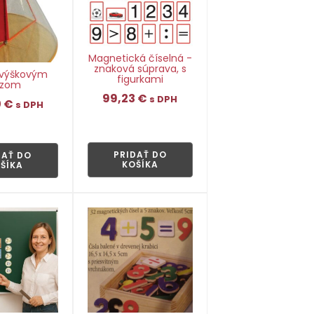
Magnetická číselná -
znaková súprava, s
 výškovým
figurkami
ezom
99,23
€
s DPH
0
€
s DPH
👁
👁
PRIDAŤ DO
DAŤ DO
KOŠÍKA
ŠÍKA