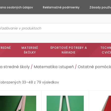
ana osobných údajov
Reklamačné podmienky
Zásady použív
ts
h
TREDNÉ
MATERSKÉ
ŠPORTOVÉ POTREBY A
TECHN
ŠKÔLKY
NÁRADIE
CVIČ
a stredné školy
/
Matematika I.stupeň
/
Ostatné pomôcky
Zobrazených 33–48 z 79 výsledkov