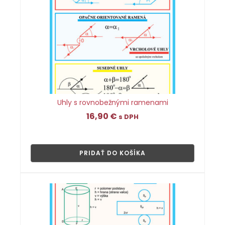
Uhly s rovnobežnými ramenami
16,90
€
s DPH
👁
PRIDAŤ DO KOŠÍKA