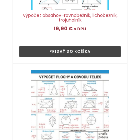
Výpočet obsahov=rovnobežník, lichobežník,
trojuholník
19,90
€
s DPH
👁
PRIDAŤ DO KOŠÍKA