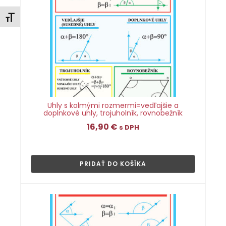
Zmeniť veľkosť písma
Uhly s kolmými rozmermi=vedľajšie a
doplnkové uhly, trojuholník, rovnobežník
16,90
€
s DPH
👁
PRIDAŤ DO KOŠÍKA