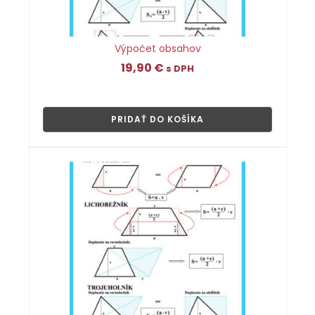
Výpočet obsahov
19,90
€
s DPH
👁
PRIDAŤ DO KOŠÍKA