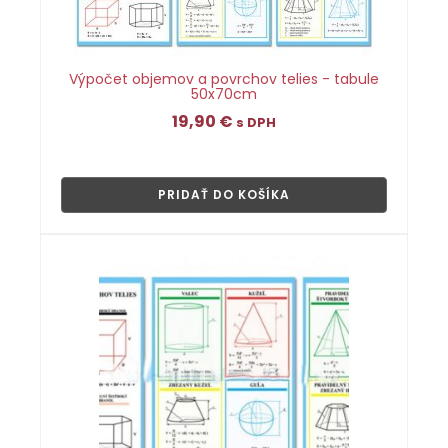
Výpočet objemov a povrchov telies - tabule
50x70cm
19,90
€
s DPH
👁
PRIDAŤ DO KOŠÍKA