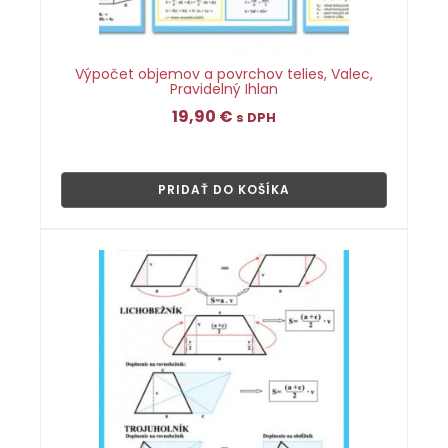
Výpočet objemov a povrchov telies, Valec,
Pravidelný Ihlan
19,90
€
s DPH
👁
PRIDAŤ DO KOŠÍKA