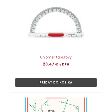
Uhlomer tabuľový
23,47
€
s DPH
👁
PRIDAŤ DO KOŠÍKA