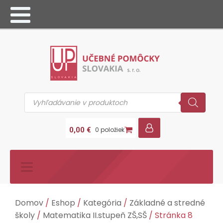
Products
search
0,00
€
0 položiek
Domov
/
Eshop
/
Kategória
/
Základné a stredné
školy
/
Matematika II.stupeň ZŠ,SŠ
/ Stránka 8