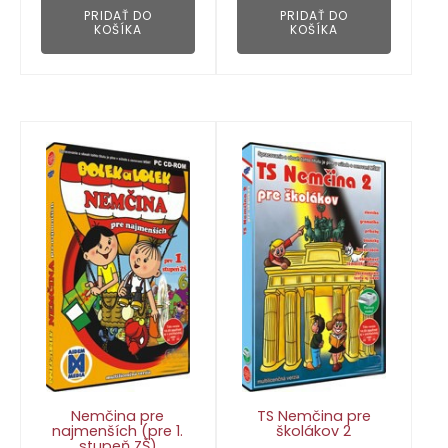
PRIDAŤ DO
PRIDAŤ DO
KOŠÍKA
KOŠÍKA
Nemčina pre
TS Nemčina pre
najmenších (pre 1.
školákov 2
stupeň ZŠ)