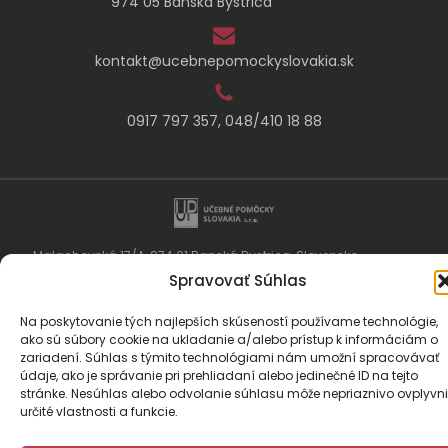
974 05 Banská Bystrica
kontakt@ucebnepomockyslovakia.sk
0917 797 357, 048/410 18 88
Malachovská 17/A, 974 01 Banská Bystrica, Slovensko
E-mail:
kontakt@ucebnepomockyslovakia.sk
| Tel.: 048/410 18 88
Spravovať Súhlas
© 2024 Učebné pomôcky Slovakia. Všetky práva vyhradené.
Designed by
pcteam.sk
Na poskytovanie tých najlepších skúseností používame technológie,
ako sú súbory cookie na ukladanie a/alebo prístup k informáciám o
zariadení. Súhlas s týmito technológiami nám umožní spracovávať
údaje, ako je správanie pri prehliadaní alebo jedinečné ID na tejto
stránke. Nesúhlas alebo odvolanie súhlasu môže nepriaznivo ovplyvni
určité vlastnosti a funkcie.