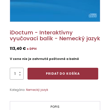
iDoctum - Interaktívny
vyučovací balík - Nemecký jazyk
113,40
€
s DPH
V cene nie je zahrnuté poštovné a balné
množstvo
PRIDAŤ DO KOŠÍKA
iDoctum
-
Interaktívny
Kategória:
Nemecký jazyk
vyučovací
balík
-
Nemecký
POPIS
jazyk