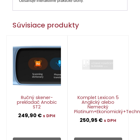
Obsahuje interaktívne praktické úlohy.
Súvisiace produkty
Ručný skener-
Komplet Lexicon 5
prekladač Anobic
Anglický alebo
ST2
Nemecký
Platinum+Ekonomický+Techn
249,90
€
s DPH
250,95
€
s DPH
👁
👁