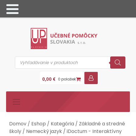
Products
search
0,00
€
0 položiek
Domov
/
Eshop
/
Kategória
/
Základné a stredné
školy
/
Nemecký jazyk
/ iDoctum - Interaktívny