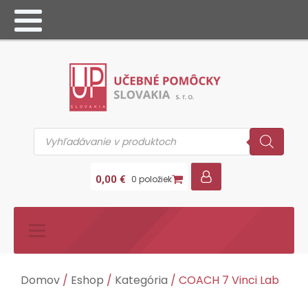
Products
search
0,00
€
0 položiek
Domov
/
Eshop
/
Kategória
/ COACH 7 Vinci Lab