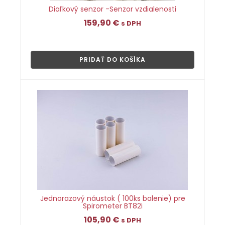
Diaľkový senzor -Senzor vzdialenosti
159,90
€
s DPH
👁
PRIDAŤ DO KOŠÍKA
Jednorazový náustok ( 100ks balenie) pre
Spirometer BT82i
105,90
€
s DPH