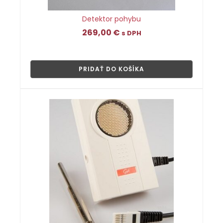
Detektor pohybu
269,00
€
s DPH
👁
PRIDAŤ DO KOŠÍKA