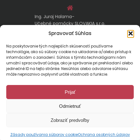
Ing. Juraj Halama-
Učebné pomôcky SLOVAKIA s.r.o.
Malachovská 17/A
Spravovať Súhlas
974 05 Banská Bystrica
Na poskytovanie tých najlepších skúseností používame
technológie, ako sú súbory cookie na ukladanie a/alebo prístup k
kontakt@ucebnepomockyslovakia.sk
informáciám o zariadení. Súhlas s týmito technológiami nám
umožní spracovávať údaje, ako je správanie pri prehliadaní alebo
jedinečné ID na tejto stránke. Nesúhlas alebo odvolanie súhlasu
0917 797 357, 048/410 18 88
môže nepriaznivo ovplyvniť určité vlastnosti a funkcie.
Prijať
Odmietnuť
Malachovská 17/A, 974 01 Banská Bystrica, Slovensko
Zobraziť predvoľby
E-mail:
kontakt@ucebnepomockyslovakia.sk
| Tel.: 048/410 18 88
© 2024 Učebné pomôcky Slovakia. Všetky práva vyhradené.
Designed by
pcteam.sk
Zásady používania súborov cookie
Ochrana osobných údajov