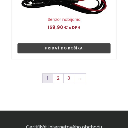
Senzor nabíjania
159,90
€
s DPH
👁
PRIDAŤ DO KOŠÍKA
1
2
3
→
Certifikát Internetového obchodu