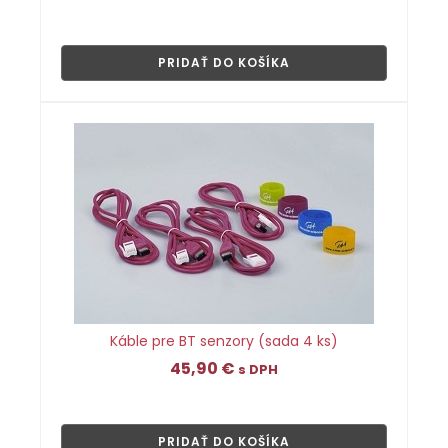
👁
PRIDAŤ DO KOŠÍKA
Káble pre BT senzory (sada 4 ks)
45,90
€
s DPH
👁
PRIDAŤ DO KOŠÍKA