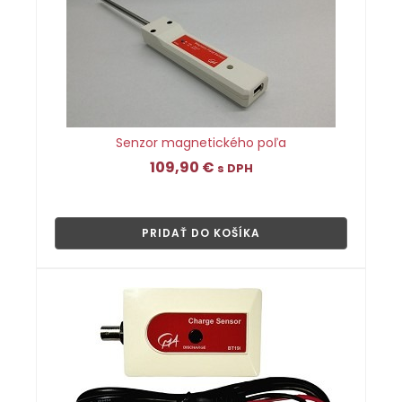
Senzor magnetického poľa
109,90
€
s DPH
👁
PRIDAŤ DO KOŠÍKA