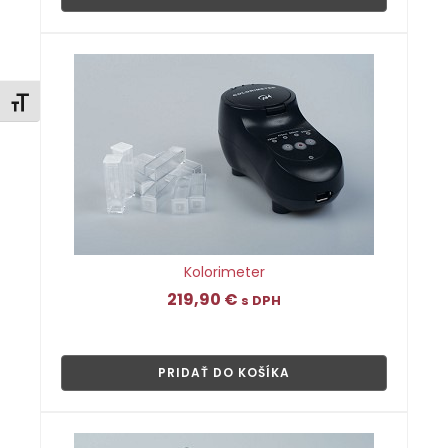
Zmeniť veľkosť písma
Kolorimeter
219,90
€
s DPH
👁
PRIDAŤ DO KOŠÍKA