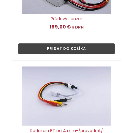
Prúdový senzor
189,00
€
s DPH
👁
PRIDAŤ DO KOŠÍKA
Redukcia BT na 4 mm-/prevodník/