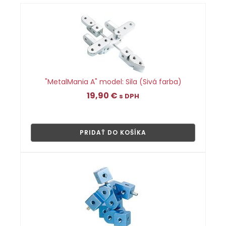
"MetalMania A" model: Sila (Sivá farba)
19,90
€
s DPH
👁
PRIDAŤ DO KOŠÍKA