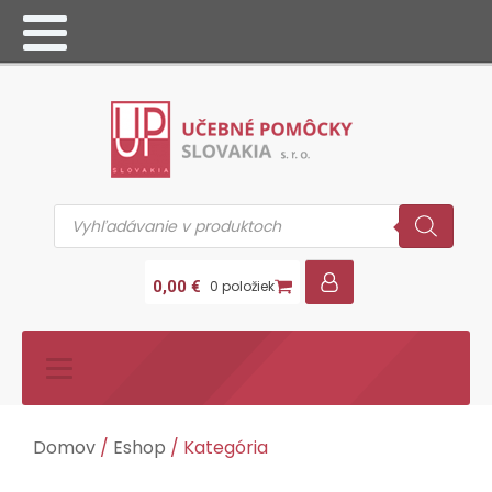
Products
search
0,00
€
0 položiek
Domov
/
Eshop
/ Kategória