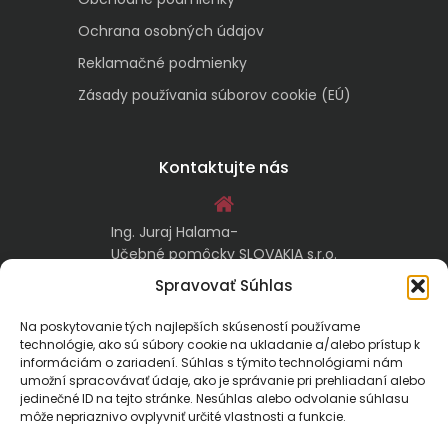
Ochrana osobných údajov
Reklamačné podmienky
Zásady používania súborov cookie (EÚ)
Kontaktujte nás
Ing. Juraj Halama-
Učebné pomôcky SLOVAKIA s.r.o.
Malachovská 17/A
Spravovať Súhlas
974 05 Banská Bystrica
Na poskytovanie tých najlepších skúseností používame
technológie, ako sú súbory cookie na ukladanie a/alebo prístup k
kontakt@ucebnepomockyslovakia.sk
informáciám o zariadení. Súhlas s týmito technológiami nám
umožní spracovávať údaje, ako je správanie pri prehliadaní alebo
jedinečné ID na tejto stránke. Nesúhlas alebo odvolanie súhlasu
0917 797 357, 048/410 18 88
môže nepriaznivo ovplyvniť určité vlastnosti a funkcie.