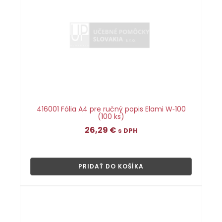
416001 Fólia A4 pre ručný popis Elami W‑100
(100 ks)
26,29
€
s DPH
👁
PRIDAŤ DO KOŠÍKA