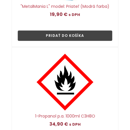
"MetalMania L" model: Priateľ (Modrá farba)
19,90
€
s DPH
👁
PRIDAŤ DO KOŠÍKA
1-Propanol p.a. 1000ml C3H8O
34,90
€
s DPH