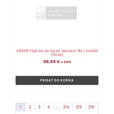
416006 Fólia A4 do InkJet tlačiarní 3M CG3460
(50 ks)
98,89
€
s DPH
👁
PRIDAŤ DO KOŠÍKA
1
2
3
4
…
214
215
216