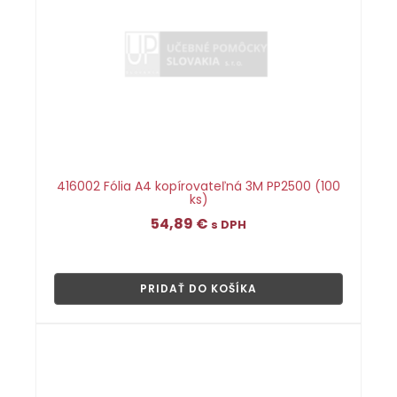
416002 Fólia A4 kopírovateľná 3M PP2500 (100
ks)
54,89
€
s DPH
👁
PRIDAŤ DO KOŠÍKA