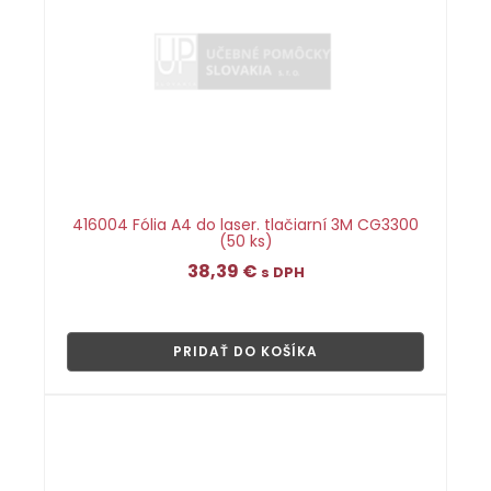
416004 Fólia A4 do laser. tlačiarní 3M CG3300
(50 ks)
38,39
€
s DPH
👁
PRIDAŤ DO KOŠÍKA