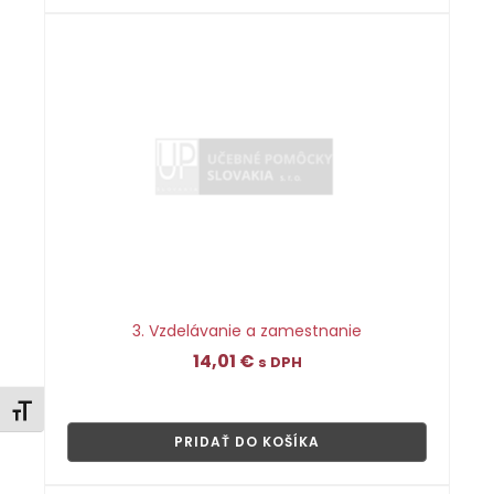
3. Vzdelávanie a zamestnanie
14,01
€
s DPH
👁
Zmeniť veľkosť písma
PRIDAŤ DO KOŠÍKA