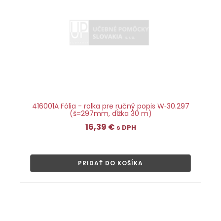
416001A Fólia - rolka pre ručný popis W‑30.297
(š=297mm, dĺžka 30 m)
16,39
€
s DPH
👁
PRIDAŤ DO KOŠÍKA