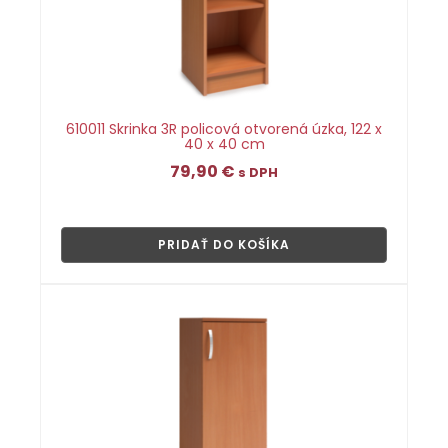
610011 Skrinka 3R policová otvorená úzka, 122 x
40 x 40 cm
79,90
€
s DPH
👁
PRIDAŤ DO KOŠÍKA