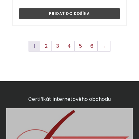
👁
PRIDAŤ DO KOŠÍKA
1
2
3
4
5
6
→
Certifikát Internetového obchodu