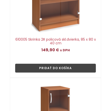
610005 Skrinka 2R policová skl.dvierka, 85 x 80 x
40 cm
149,90
€
s DPH
👁
PRIDAŤ DO KOŠÍKA