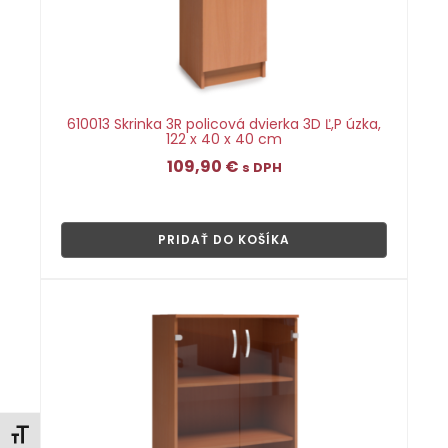
610013 Skrinka 3R policová dvierka 3D Ľ,P úzka,
122 x 40 x 40 cm
109,90
€
s DPH
👁
PRIDAŤ DO KOŠÍKA
Zmeniť veľkosť písma