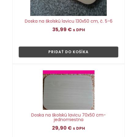
Doska na školskú lavicu 130x50 cm, č. 5-6
35,99
€
s DPH
👁
PRIDAŤ DO KOŠÍKA
Doska na školskú lavicu 70x50 cm-
jednomiestna
29,90
€
s DPH