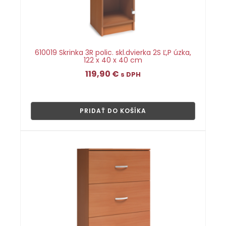
610019 Skrinka 3R polic. skl.dvierka 2S Ľ,P úzka,
122 x 40 x 40 cm
119,90
€
s DPH
👁
PRIDAŤ DO KOŠÍKA