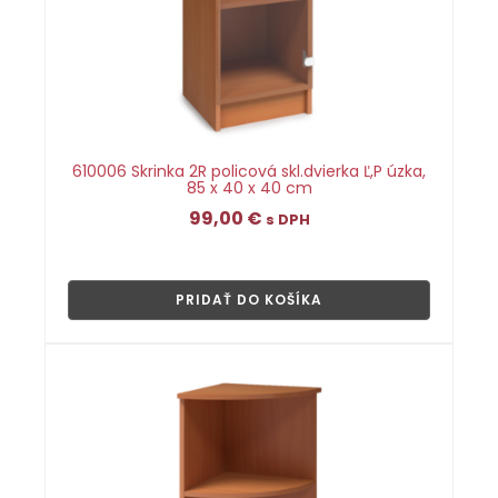
610006 Skrinka 2R policová skl.dvierka Ľ,P úzka,
85 x 40 x 40 cm
99,00
€
s DPH
👁
PRIDAŤ DO KOŠÍKA