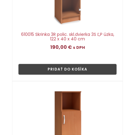
610015 Skrinka 3R polic. skl.dvierka 3S Ľ,P úzka,
122 x 40 x 40 cm
190,00
€
s DPH
👁
PRIDAŤ DO KOŠÍKA