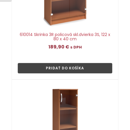
610014 Skrinka 3R policová skl.dvierka 3S, 122 x
80 x 40 cm
189,90
€
s DPH
👁
PRIDAŤ DO KOŠÍKA