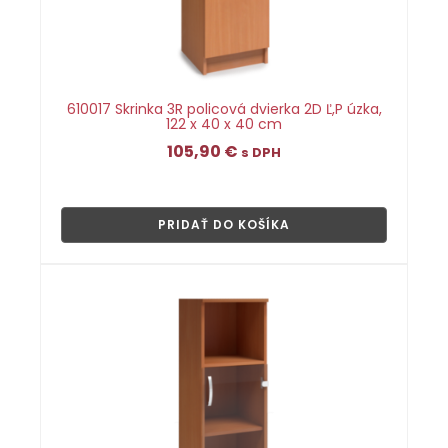
610017 Skrinka 3R policová dvierka 2D Ľ,P úzka,
122 x 40 x 40 cm
105,90
€
s DPH
👁
PRIDAŤ DO KOŠÍKA