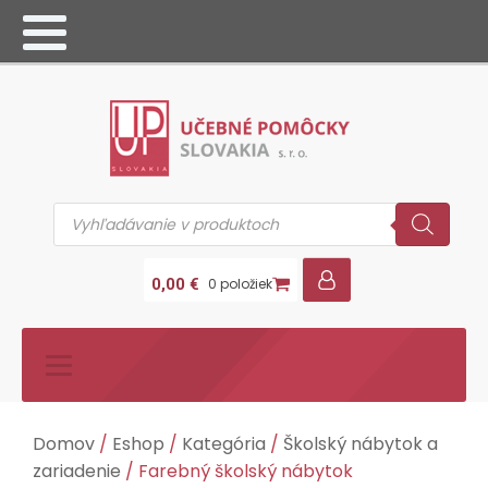
Products
search
0,00
€
0 položiek
Domov
/
Eshop
/
Kategória
/
Školský nábytok a
zariadenie
/ Farebný školský nábytok