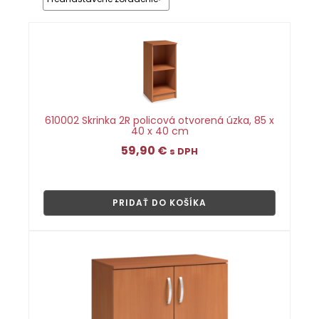
610002 Skrinka 2R policová otvorená úzka, 85 x
40 x 40 cm
59,90
€
s DPH
👁
PRIDAŤ DO KOŠÍKA