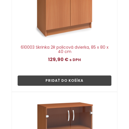
610003 Skrinka 2R policová dvierka, 85 x 80 x
40 cm
129,90
€
s DPH
👁
PRIDAŤ DO KOŠÍKA