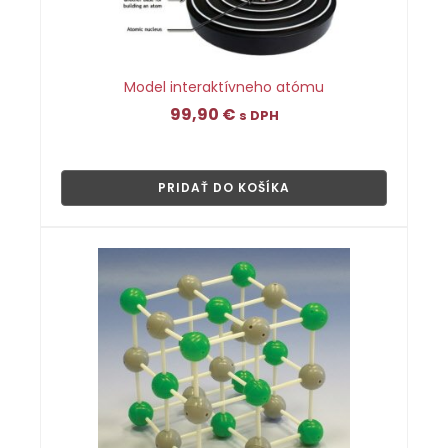
Model interaktívneho atómu
99,90
€
s DPH
👁
PRIDAŤ DO KOŠÍKA