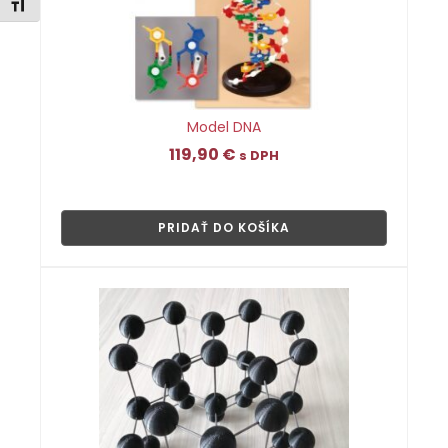
Zmeniť veľkosť písma
Model DNA
119,90
€
s DPH
👁
PRIDAŤ DO KOŠÍKA