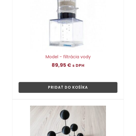
Model - filtrácia vody
89,95
€
s DPH
👁
PRIDAŤ DO KOŠÍKA