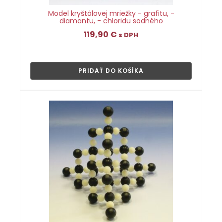
Model kryštálovej mriežky - grafitu, -
diamantu, - chloridu sodného
119,90
€
s DPH
👁
PRIDAŤ DO KOŠÍKA