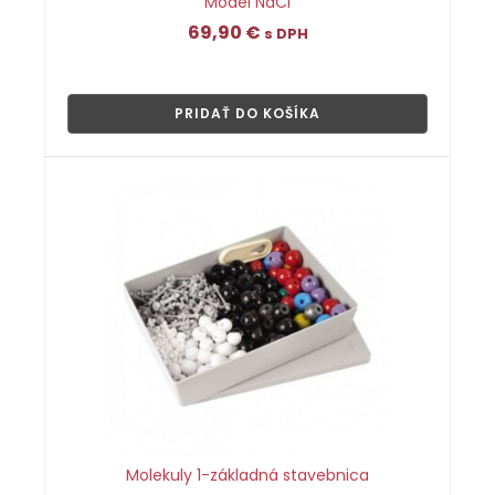
Model NaCl
69,90
€
s DPH
👁
PRIDAŤ DO KOŠÍKA
Molekuly 1-základná stavebnica