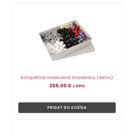
Kompaktná molekulová stavebnica (demo)
259,00
€
s DPH
👁
PRIDAŤ DO KOŠÍKA