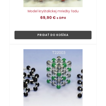
Model kryštalickej mriežky ľadu
69,90
€
s DPH
👁
PRIDAŤ DO KOŠÍKA