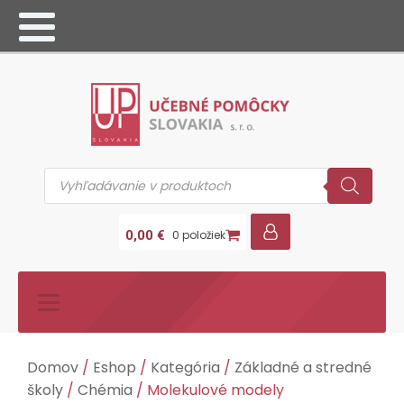
Products
search
0,00
€
0 položiek
Domov
/
Eshop
/
Kategória
/
Základné a stredné
školy
/
Chémia
/ Molekulové modely