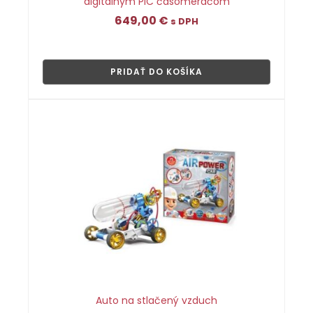
digitálnym PIC časomeračom
649,00
€
s DPH
👁
PRIDAŤ DO KOŠÍKA
Auto na stlačený vzduch