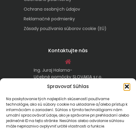
Ochrana osobných údajov
Reklamačné podmienky
Zásady používania súborov cookie (EÚ)
Kontaktujte nás
Ing. Juraj Halama-
Učebné pomôcky SLOVAKIA s.r.o.
Malachovská 17/A
Spravovať Súhlas
974 05 Banská Bystrica
Na poskytovanie tých najlepších skúseností používame
technológie, ako sú súbory cookie na ukladanie a/alebo prístup k
kontakt@ucebnepomockyslovakia.sk
informáciám o zariadení. Súhlas s týmito technológiami nám
umožní spracovávať údaje, ako je správanie pri prehliadaní alebo
jedinečné ID na tejto stránke. Nesúhlas alebo odvolanie súhlasu
0917 797 357, 048/410 18 88
môže nepriaznivo ovplyvniť určité vlastnosti a funkcie.