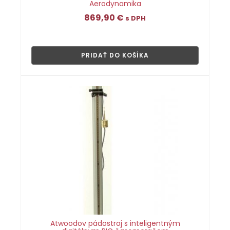
Aerodynamika
869,90
€
s DPH
👁
PRIDAŤ DO KOŠÍKA
Atwoodov pádostroj s inteligentným