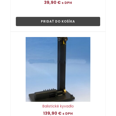
39,90
€
s DPH
👁
PRIDAŤ DO KOŠÍKA
Balistické kyvadlo
139,90
€
s DPH