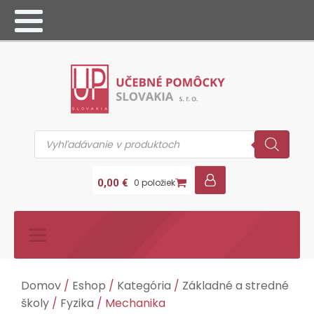
Products
search
0,00
€
0 položiek
Domov
/
Eshop
/
Kategória
/
Základné a stredné
školy
/
Fyzika
/ Mechanika