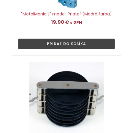
"MetalMania L" model: Priateľ (Modrá farba)
19,90
€
s DPH
👁
PRIDAŤ DO KOŠÍKA