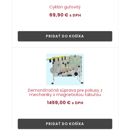
Cyklón guľovitý
69,90
€
s DPH
👁
PRIDAŤ DO KOŠÍKA
Demonštračná súprava pre pokusy z
mechaniky s magnetickou tabuľou
1459,00
€
s DPH
👁
PRIDAŤ DO KOŠÍKA