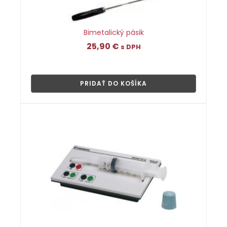
Bimetalický pásik
25,90
€
s DPH
👁
PRIDAŤ DO KOŠÍKA