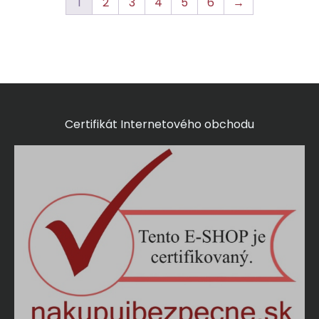
1
2
3
4
5
6
→
Certifikát Internetového obchodu