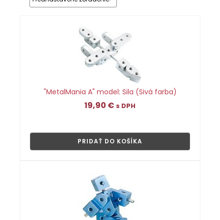
"MetalMania A" model: Sila (Sivá farba)
19,90
€
s DPH
👁
PRIDAŤ DO KOŠÍKA