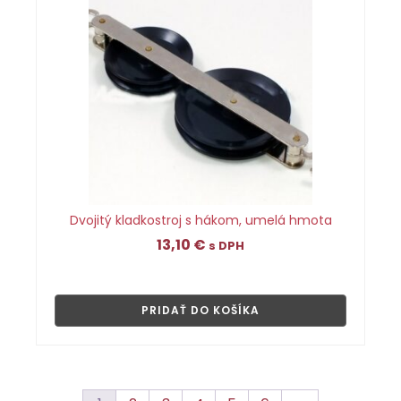
Dvojitý kladkostroj s hákom, umelá hmota
13,10
€
s DPH
👁
PRIDAŤ DO KOŠÍKA