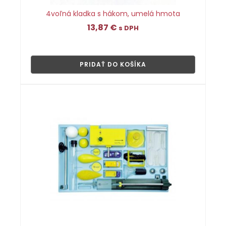
4voľná kladka s hákom, umelá hmota
13,87
€
s DPH
👁
PRIDAŤ DO KOŠÍKA