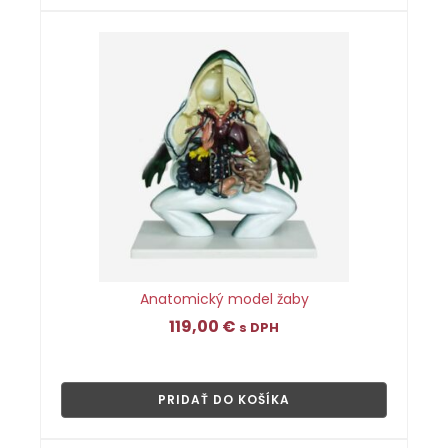
Anatomický model žaby
119,00
€
s DPH
👁
PRIDAŤ DO KOŠÍKA