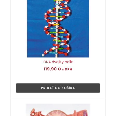
DNA dvojity helix
119,90
€
s DPH
👁
PRIDAŤ DO KOŠÍKA