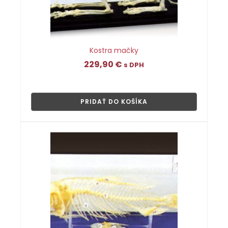
Kostra mačky
229,90
€
s DPH
👁
PRIDAŤ DO KOŠÍKA