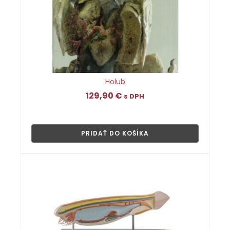
Holub
129,90
€
s DPH
👁
PRIDAŤ DO KOŠÍKA