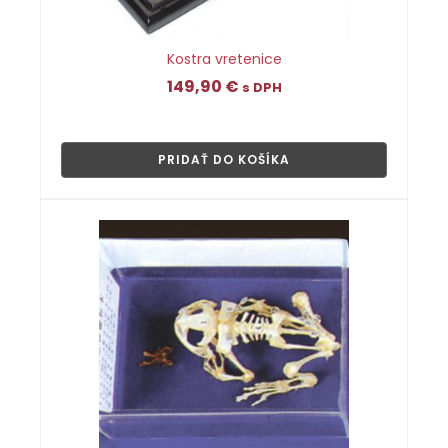
Kostra vretenice
149,90
€
s DPH
👁
PRIDAŤ DO KOŠÍKA