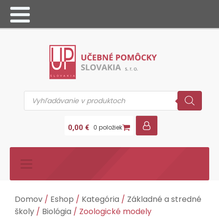
Products
search
0,00
€
0 položiek
Domov
/
Eshop
/
Kategória
/
Základné a stredné
školy
/
Biológia
/ Zoologické modely