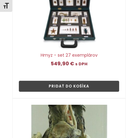
Zmeniť veľkosť písma
Hmyz - set 27 exemplárov
549,90
€
s DPH
👁
PRIDAŤ DO KOŠÍKA