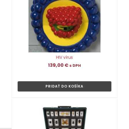
HIV vírus
139,00
€
s DPH
👁
PRIDAŤ DO KOŠÍKA