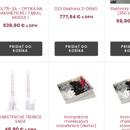
DL715-2A - OPTIKA NA
DZS Elektrina 2-DEMO
Elektrick
MAGNETICKEJ TABULI,
(350 z
777,54
€
MODUL 1
s DPH
59,9
539,90
€
s DPH
👁
👁
PRIDAŤ DO
PRIDAŤ DO
PRI
KOŠÍKA
KOŠÍKA
KO
KARSTENOVE TRUBICE
Kompaktná
Kom
SADA
molekulová
mole
stavebnica (demo)
stav
49,90
€
s DPH
mol