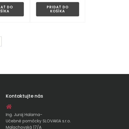
DAŤ DO
PRIDAŤ DO
ŠÍKA
KOŠÍKA
Kontaktujte nás
Ing. Juraj Halama-
Učebné pomôcky SLOVAKIA s.r.o.
Malachovská 17/A