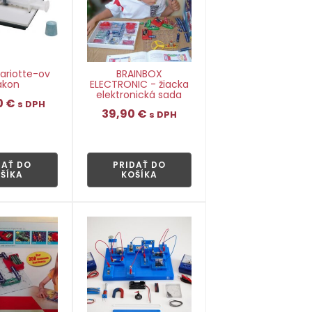
ariotte-ov
BRAINBOX
ákon
ELECTRONIC - žiacka
elektronická sada
0
€
s DPH
39,90
€
s DPH
👁
👁
DAŤ DO
PRIDAŤ DO
ŠÍKA
KOŠÍKA