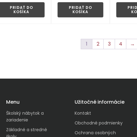
PRIDAŤ DO
PRIDAŤ DO
PRI
KOŠÍKA
KOŠÍKA
KO
1
2
3
4
→
Menu
Užitočné informácie
Školský nábytok a
Kontakt
zariadenie
Obchodné podmienky
Základné a stredné
Ochrana osobných
školy