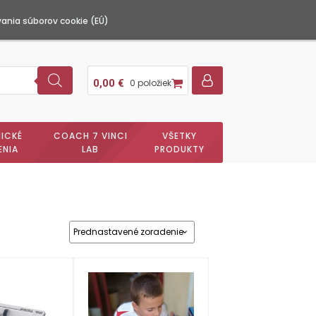
ania súborov cookie (EÚ)
0,00
€
0 položiek
ICKÉ
COACH 7 VINCI
VŠETKY
ENIA
LAB
PRODUKTY