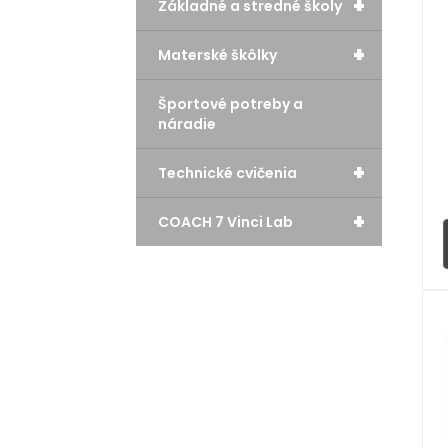
+
Základné a stredné školy
+
Materské škôlky
Športové potreby a
náradie
+
Technické cvičenia
+
COACH 7 Vinci Lab