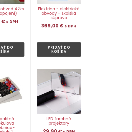
ý obvod 42ks
Elektrina - elektrické
apojení)
obvody - školská
súprava
0
€
s DPH
369,00
€
s DPH
👁
👁
DAŤ DO
PRIDAŤ DO
ŠÍKA
KOŠÍKA
paktná
LED farebné
kulová
projektory
ebnica-
29,90
€
ekuly 1
s DPH