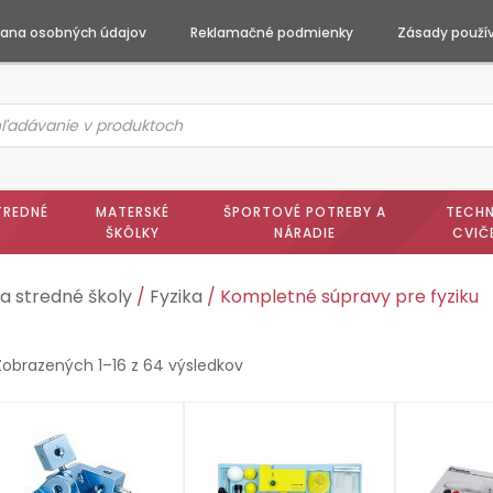
ana osobných údajov
Reklamačné podmienky
Zásady použív
ts
h
TREDNÉ
MATERSKÉ
ŠPORTOVÉ POTREBY A
TECHN
ŠKÔLKY
NÁRADIE
CVIČ
a stredné školy
/
Fyzika
/ Kompletné súpravy pre fyziku
Zobrazených 1–16 z 64 výsledkov