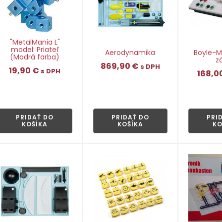
"MetalMania L"
model: Priateľ
Aerodynamika
Boyle-M
(Modrá farba)
z
869,90
€
s DPH
19,90
€
s DPH
168,0
👁
👁
PRIDAŤ DO
PRIDAŤ DO
PRI
KOŠÍKA
KOŠÍKA
KO