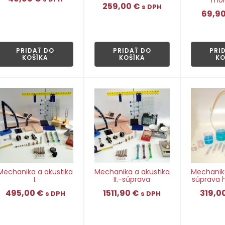
259,00
€
s DPH
69,9
👁
👁
PRIDAŤ DO
PRIDAŤ DO
PRI
KOŠÍKA
KOŠÍKA
KO
Mechanika a akustika
Mechanika a akustika
Mechanika
I.
II.-súprava
súprava h
495,00
€
1511,90
€
319,0
s DPH
s DPH
👁
👁