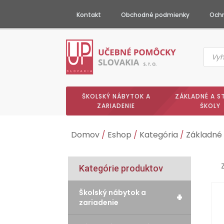
Kontakt
Obchodné podmienky
Ochr
Produc
searc
ŠKOLSKÝ NÁBYTOK A
ZÁKLADNÉ A S
ZARIADENIE
ŠKOLY
Domov
/
Eshop
/
Kategória
/
Základné 
Kategórie produktov
Školský nábytok a
+
zariadenie