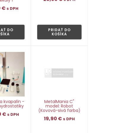
0
€
s DPH
👁
👁
DAŤ DO
PRIDAŤ DO
ŠÍKA
KOŠÍKA
 kvapalín -
MetalMania C"
ydrostatiky
model: Robot
(Kovová-sivá farba)
0
€
s DPH
19,90
€
s DPH
👁
👁