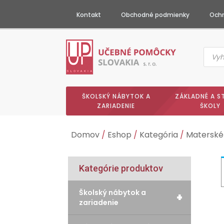
Kontakt
Obchodné podmienky
Ochr
Produc
searc
ŠKOLSKÝ NÁBYTOK A
ZÁKLADNÉ A S
ZARIADENIE
ŠKOLY
Domov
/
Eshop
/
Kategória
/
Materské
Kategórie produktov
Školský nábytok a
+
zariadenie