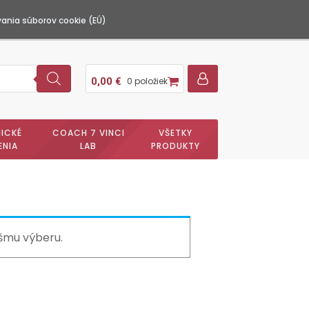
ania súborov cookie (EÚ)
0,00
€
0 položiek
ICKÉ
COACH 7 VINCI
VŠETKY
ENIA
LAB
PRODUKTY
šmu výberu.