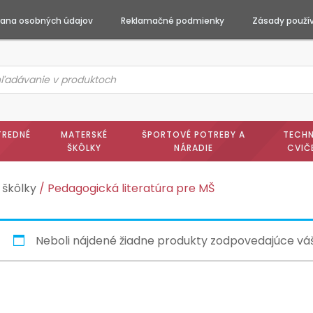
ana osobných údajov
Reklamačné podmienky
Zásady použív
ts
h
TREDNÉ
MATERSKÉ
ŠPORTOVÉ POTREBY A
TECHN
ŠKÔLKY
NÁRADIE
CVIČ
 škôlky
/ Pedagogická literatúra pre MŠ
Neboli nájdené žiadne produkty zodpovedajúce vá