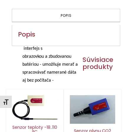
interfejs
POPIS
Popis
interfejs s
obrazovkou a zbudovanou
Súvisiace
batériou - umožňuje merať a
produkty
spracovávať namerané dáta
aj bez počítača -
Zmeniť veľkosť písma
Senzor teploty -18..110
Senzor plynu CO2
°C