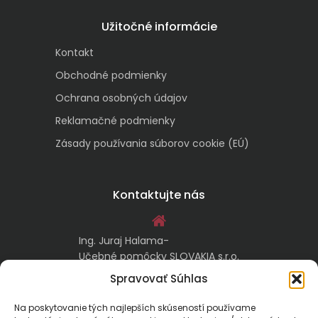
Užitočné informácie
Kontakt
Obchodné podmienky
Ochrana osobných údajov
Reklamačné podmienky
Zásady používania súborov cookie (EÚ)
Kontaktujte nás
Ing. Juraj Halama-
Učebné pomôcky SLOVAKIA s.r.o.
Malachovská 17/A
Spravovať Súhlas
974 05 Banská Bystrica
Na poskytovanie tých najlepších skúseností používame