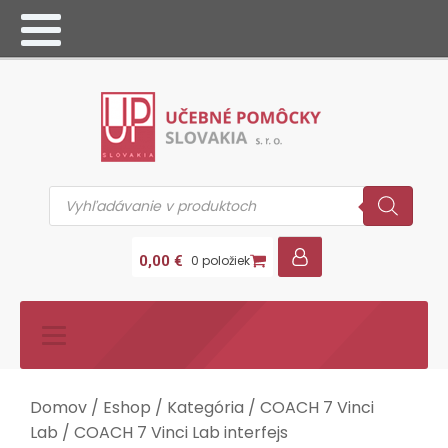
Products
search
0,00
€
0 položiek
Domov
/
Eshop
/
Kategória
/
COACH 7 Vinci
Lab
/ COACH 7 Vinci Lab interfejs