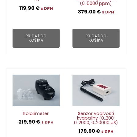
(0..5000 ppm)
119,90
€
s DPH
379,00
€
s DPH
👁
👁
PRIDAŤ DO
PRIDAŤ DO
KOŠÍKA
KOŠÍKA
Kolorimeter
Senzor vodivosti
kvapaliny (0..200;
219,90
€
0..2000; 0..20000 µS)
s DPH
179,90
€
s DPH