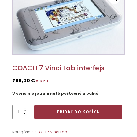
COACH 7 Vinci Lab interfejs
759,00
€
s DPH
V cene nie je zahrnuté poštovné a balné
množstvo
PRIDAŤ DO KOŠÍKA
COACH
7
Vinci
Kategória:
COACH 7 Vinci Lab
Lab