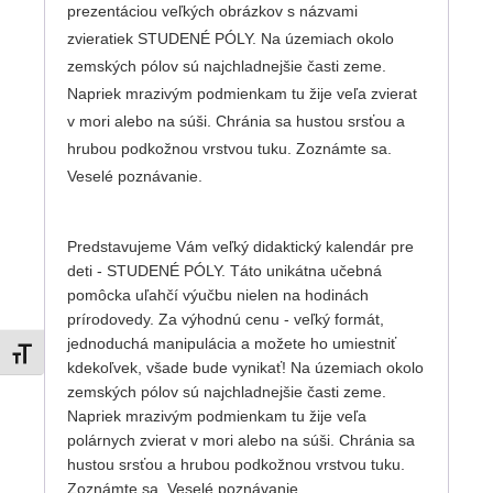
prezentáciou veľkých obrázkov s názvami
zvieratiek STUDENÉ PÓLY. Na územiach okolo
zemských pólov sú najchladnejšie časti zeme.
Napriek mrazivým podmienkam tu žije veľa zvierat
v mori alebo na súši. Chránia sa hustou srsťou a
hrubou podkožnou vrstvou tuku. Zoznámte sa.
Veselé poznávanie.
Predstavujeme Vám veľký didaktický kalendár pre
deti - STUDENÉ PÓLY. Táto unikátna učebná
pomôcka uľahčí výučbu nielen na hodinách
prírodovedy. Za výhodnú cenu - veľký formát,
jednoduchá manipulácia a možete ho umiestniť
Zmeniť veľkosť písma
kdekoľvek, všade bude vynikať! Na územiach okolo
zemských pólov sú najchladnejšie časti zeme.
Napriek mrazivým podmienkam tu žije veľa
polárnych zvierat v mori alebo na súši. Chránia sa
hustou srsťou a hrubou podkožnou vrstvou tuku.
Zoznámte sa. Veselé poznávanie.