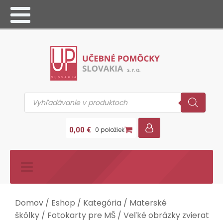
Products
search
0,00
€
0 položiek
Domov
/
Eshop
/
Kategória
/
Materské
škôlky
/
Fotokarty pre MŠ
/ Veľké obrázky zvierat