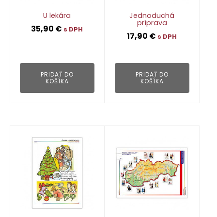
U lekára
Jednoduchá
príprava
35,90
€
s DPH
17,90
€
s DPH
👁
👁
PRIDAŤ DO
PRIDAŤ DO
KOŠÍKA
KOŠÍKA