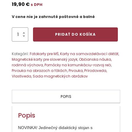
19,90
€
s DPH
V cene nie je zahrnuté poštovné a balné
množstvo
PRIDAŤ DO KOŠÍKA
Veľké
obrázky
zvierat
Kategórií:
Fotokarty pre MŠ
,
Karty na samovzdelávací diktát
,
-
Magnetické karty pre slovenský jazyk
,
Občianska náuka,
STUDENÉ
rodinná výchova
,
Pomôcky na komunikáciu-rozvoj reči
,
PÓLY
Prvouka na obrazoch a fóliách
,
Prvouka, Prírodoveda,
Vlastiveda
,
Sada magnetických obrázkov
POPIS
Popis
NOVINKA! Jedinečný didaktický stojan s