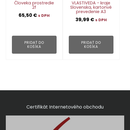
Človeka prostredie
VLASTIVEDA - kraje
2f
Slovenska, kartonvé
prevedenie A3
65,50
€
s DPH
39,99
€
s DPH
👁
👁
PRIDAŤ DO
PRIDAŤ DO
KOŠÍKA
KOŠÍKA
Certifikát Internetového obchodu