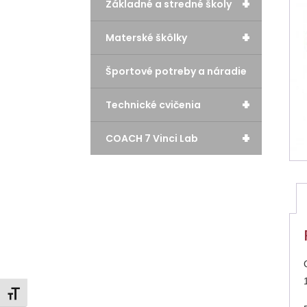
+
Základné a stredné školy
+
Materské škôlky
Športové potreby a náradie
+
Technické cvičenia
+
COACH 7 Vinci Lab
Zmeniť veľkosť písma