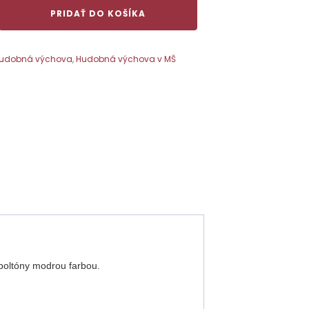
PRIDAŤ DO KOŠÍKA
udobná výchova
,
Hudobná výchova v MŠ
poltóny modrou farbou.