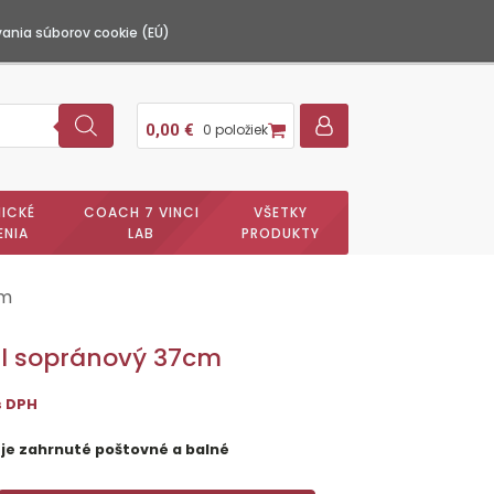
ania súborov cookie (EÚ)
0,00
€
0 položiek
ICKÉ
COACH 7 VINCI
VŠETKY
ENIA
LAB
PRODUKTY
cm
l sopránový 37cm
s DPH
 je zahrnuté poštovné a balné