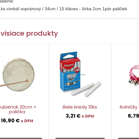
Balenie:
1ks cimbál sopránový / 34cm / 15 kláves - šírka 2cm 1pár paličiek
visiace produkty
Bubienok 20cm +
Biele kriedy 10ks
Rolničky 
palička
3,21
€
6,7
s DPH
16,90
€
s DPH
👁
👁