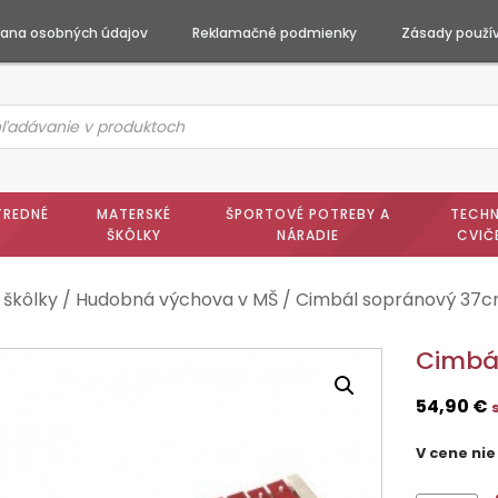
ana osobných údajov
Reklamačné podmienky
Zásady použív
ts
h
TREDNÉ
MATERSKÉ
ŠPORTOVÉ POTREBY A
TECHN
ŠKÔLKY
NÁRADIE
CVIČ
 škôlky
/
Hudobná výchova v MŠ
/ Cimbál sopránový 37
Cimbá
54,90
€
V cene nie