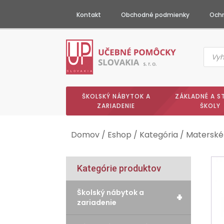
Kontakt
Obchodné podmienky
Ochr
Produc
searc
ŠKOLSKÝ NÁBYTOK A
ZÁKLADNÉ A S
ZARIADENIE
ŠKOLY
Domov
/
Eshop
/
Kategória
/
Materské
Kategórie produktov
Školský nábytok a
+
zariadenie