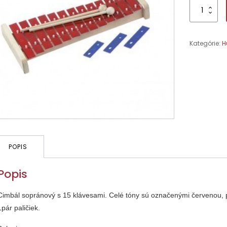
množstvo
Cimbál
sopránový
37cm
Kategórie:
H
POPIS
Popis
Cimbál sopránový s 15 klávesami. Celé tóny sú označenými červenou, 
1pár paličiek.