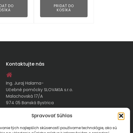
IDAŤ DO
PRIDAŤ DO
OŠÍKA
KOŠÍKA
Kontaktujte nás
Ing. Juraj Halama-
Učebné pomôcky SLOVAKIA s.r.o.
Malachovská 17/A
974 05 Banská Bystrica
Spravovať Súhlas
kontakt@ucebnepomockyslovakia.sk
vanie tých najlepších skúseností používame technológie, ako sú