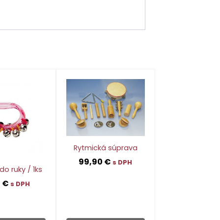
Rytmická súprava
99,90
€
s DPH
do ruky / 1ks
9
€
s DPH
👁
👁