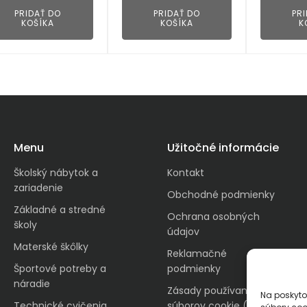
PRIDAŤ DO
PRIDAŤ DO
PR
KOŠÍKA
KOŠÍKA
K
Menu
Užitočné informácie
Školský nábytok a
Kontakt
zariadenie
Obchodné podmienky
Základné a stredné
Ochrana osobných
školy
údajov
Materské škôlky
Reklamačné
Športové potreby a
podmienky
náradie
Zásady používania
Na poskyto
Technické cvičenia
súborov cookie (EÚ)