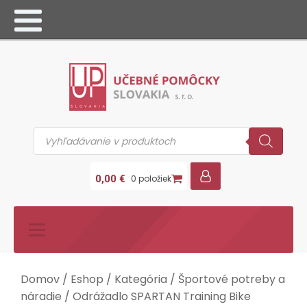
Products
search
0,00
€
0 položiek
Domov
/
Eshop
/
Kategória
/
Športové potreby a
náradie
/ Odrážadlo SPARTAN Training Bike