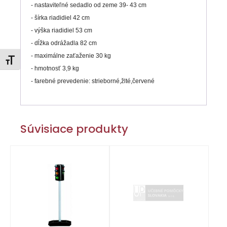
- nastaviteľné sedadlo od zeme 39- 43 cm
- šírka riadidiel 42 cm
- výška riadidiel 53 cm
- dĺžka odrážadla 82 cm
- maximálne zaťaženie 30 kg
Zmeniť veľkosť písma
- hmotnosť 3,9 kg
- farebné prevedenie: strieborné,žlté,červené
Súvisiace produkty