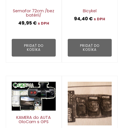
Semafor 72cm /bez
Bicykel
batérií/
94,40
€
s DPH
49,95
€
s DPH
👁
👁
PRIDAŤ DO
PRIDAŤ DO
KOŠÍKA
KOŠÍKA
KAMERA do AUTA
GloCam s GPS