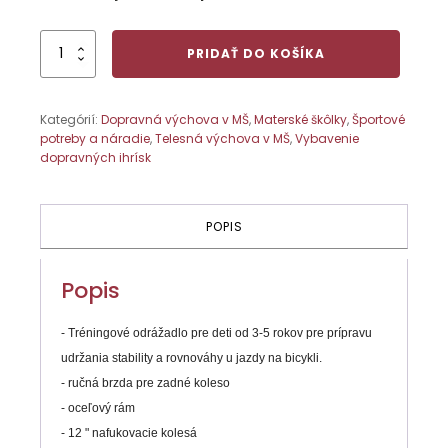
množstvo
PRIDAŤ DO KOŠÍKA
Odrážadlo
SPARTAN
Training
Kategórií:
Dopravná výchova v MŠ
,
Materské škôlky
,
Športové
Bike
potreby a náradie
,
Telesná výchova v MŠ
,
Vybavenie
dopravných ihrísk
POPIS
Popis
- Tréningové odrážadlo pre deti od 3-5 rokov pre prípravu
udržania stability a rovnováhy u jazdy na bicykli.
- ručná brzda pre zadné koleso
- oceľový rám
- 12 " nafukovacie kolesá