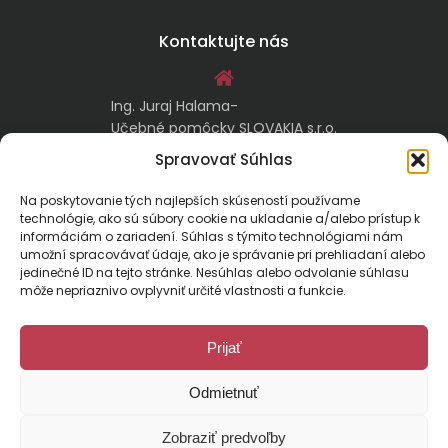
Kontaktujte nás
Ing. Juraj Halama-
Učebné pomôcky SLOVAKIA s.r.o.
Malachovská 17/A
Spravovať Súhlas
974 05 Banská Bystrica
Na poskytovanie tých najlepších skúseností používame
technológie, ako sú súbory cookie na ukladanie a/alebo prístup k
kontakt@ucebnepomockyslovakia.sk
informáciám o zariadení. Súhlas s týmito technológiami nám
umožní spracovávať údaje, ako je správanie pri prehliadaní alebo
jedinečné ID na tejto stránke. Nesúhlas alebo odvolanie súhlasu
0917 797 357, 048/410 18 88
môže nepriaznivo ovplyvniť určité vlastnosti a funkcie.
Prijať
Odmietnuť
Malachovská 17/A, 974 01 Banská Bystrica, Slovensko
Zobraziť predvoľby
E-mail:
kontakt@ucebnepomockyslovakia.sk
| Tel.: 048/410 18 88