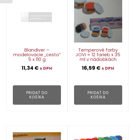
Blandiver –
Temperové farby
modelovacie „cesto“
JOVI = 12 farieb x 35
5 x 110 g
ml v nádobkách
11,34
€
16,59
€
s DPH
s DPH
👁
👁
PRIDAŤ DO
PRIDAŤ DO
KOŠÍKA
KOŠÍKA