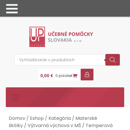
Products
search
0,00
€
0 položiek
Domov
/
Eshop
/
Kategória
/
Materské
škôlky
/
Výtvarná výchova v MŠ
/ Temperová