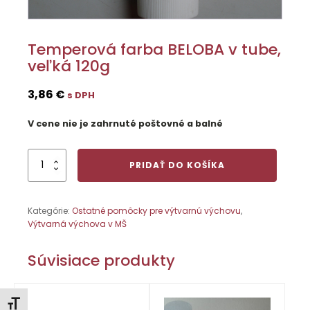
Temperová farba BELOBA v tube,
veľká 120g
3,86
€
s DPH
V cene nie je zahrnuté poštovné a balné
množstvo
PRIDAŤ DO KOŠÍKA
Temperová
farba
BELOBA
Kategórie:
Ostatné pomôcky pre výtvarnú výchovu
,
v tube,
Výtvarná výchova v MŠ
veľká
120g
Súvisiace produkty
Zmeniť veľkosť písma