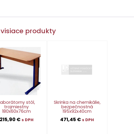
visiace produkty
Laborátorny stôl,
Skrinka na chemikálie,
trojmiestny
bezpečnostná
180x60x76cm
195x92x40cm
215,90
€
471,45
€
s DPH
s DPH
👁
👁