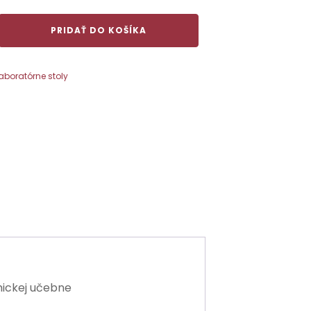
PRIDAŤ DO KOŠÍKA
y
aboratórne stoly
cm
ickej učebne