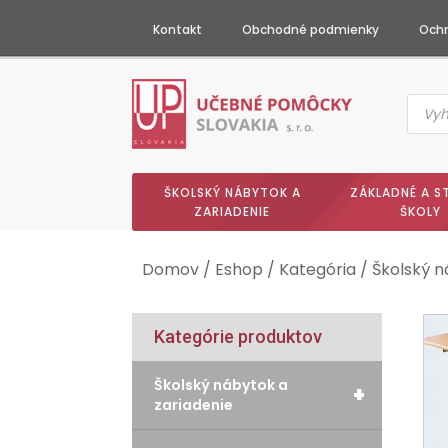
Kontakt
Obchodné podmienky
Ochr
Produc
searc
ŠKOLSKÝ NÁBYTOK A
ZÁKLADNÉ A S
ZARIADENIE
ŠKOLY
Domov
/
Eshop
/
Kategória
/
Školský n
Kategórie produktov
Školský nábytok a
+
zariadenie