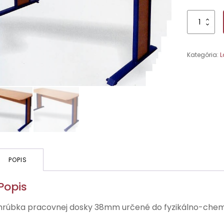
množstvo
Laborátorny
stôl,
dvojmiestn
Kategória:
L
130x60x76
POPIS
Popis
hrúbka pracovnej dosky 38mm určené do fyzikálno-chem