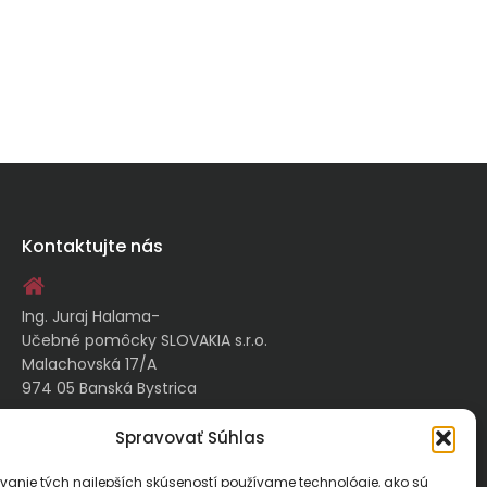
Kontaktujte nás
Ing. Juraj Halama-
Učebné pomôcky SLOVAKIA s.r.o.
Malachovská 17/A
974 05 Banská Bystrica
Spravovať Súhlas
kontakt@ucebnepomockyslovakia.sk
vanie tých najlepších skúseností používame technológie, ako sú