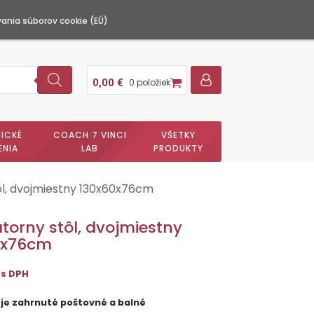
ania súborov cookie (EÚ)
0,00
€
0 položiek
ICKÉ
COACH 7 VINCI
VŠETKY
ENIA
LAB
PRODUKTY
ôl, dvojmiestny 130x60x76cm
torny stôl, dvojmiestny
0x76cm
s DPH
 je zahrnuté poštovné a balné