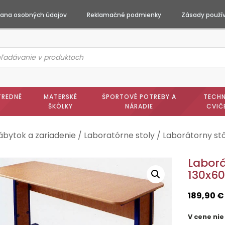
ana osobných údajov
Reklamačné podmienky
Zásady použív
ts
h
TREDNÉ
MATERSKÉ
ŠPORTOVÉ POTREBY A
TECHN
ŠKÔLKY
NÁRADIE
CVIČ
ábytok a zariadenie
/
Laboratórne stoly
/ Laborátorny st
Laborá
130x6
189,90
€
V cene nie