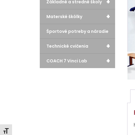
+
Základné a stredné školy
+
Materské škôlky
Športové potreby a náradie
+
Technické cvičenia
+
COACH 7 Vinci Lab
Zmeniť veľkosť písma