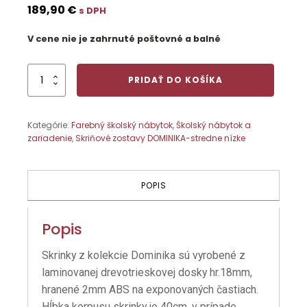
189,90
€
s DPH
V cene nie je zahrnuté poštovné a balné
množstvo
PRIDAŤ DO KOŠÍKA
610014
Skrinka
3R
Kategórie:
Farebný školský nábytok
,
Školský nábytok a
policová
zariadenie
,
Skriňové zostavy DOMINIKA-stredne nízke
skl.dvierka
3S,
122
x
POPIS
80
x
40
Popis
cm
Skrinky z kolekcie Dominika sú vyrobené z
laminovanej drevotrieskovej dosky hr.18mm,
hranené 2mm ABS na exponovaných častiach.
Hĺbka korpusu skrinky je 40cm, v prípade