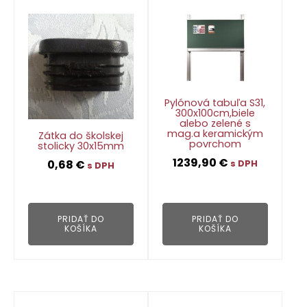
Pylónová tabuľa S31,
300x100cm,biele
alebo zelené s
mag.a keramickým
Zátka do školskej
povrchom
stolicky 30x15mm
1239,90
€
0,68
€
s DPH
s DPH
👁
👁
PRIDAŤ DO
PRIDAŤ DO
KOŠÍKA
KOŠÍKA