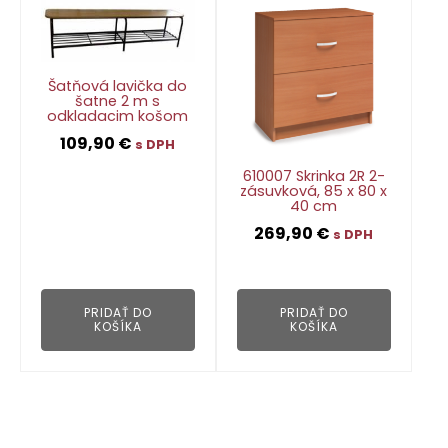
Šatňová lavička do
šatne 2 m s
odkladacim košom
109,90
€
s DPH
610007 Skrinka 2R 2-
zásuvková, 85 x 80 x
40 cm
👁
269,90
€
s DPH
👁
PRIDAŤ DO
PRIDAŤ DO
KOŠÍKA
KOŠÍKA