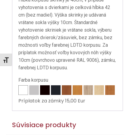
vyhotovenia s dvierkami je celková hĺbka 42
cm (bez madiel). Výška skrinky je udávaná
vrátane sokla výšky 10cm. Štandardné
vyhotovenie skriniek je vrátane sokla, výberu
farebných dvierok/zásuviek, bez zámku, bez
možnosti voľby farebnej LDTD korpusu. Za
príplatok možnosť voľby kovových nôh výšky
10cm (povrchovo upravené RAL 9006), zámku,
Zmeniť veľkosť písma
farebnej LDTD korpusu.
Farba korpusu
Príplatok za zámky 15,00 Eur
Súvisiace produkty