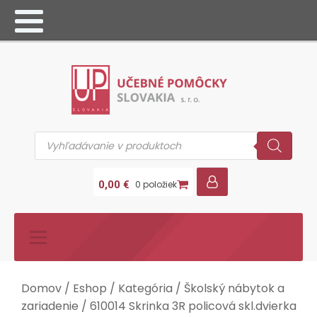
Products
search
0,00
€
0 položiek
Domov
/
Eshop
/
Kategória
/
Školský nábytok a
zariadenie
/ 610014 Skrinka 3R policová skl.dvierka