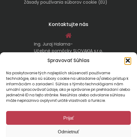
Zásady používania súborov cookie (EÚ)
Kontaktujte nás
Ing. Juraj Halama-
Učebné pomôcky SLOVAKIA s.r.o.
Malachovská 17/A
Spravovať Súhlas
974 05 Banská Bystrica
Na poskytovanie tých najlepších skúseností používame
technológie, ako sú súbory cookie na ukladanie a/alebo prístup k
kontakt@ucebnepomockyslovakia.sk
informáciám o zariadení. Súhlas s týmito technológiami nám
umožní spracovávať údaje, ako je správanie pri prehliadaní alebo
jedinečné ID na tejto stránke. Nesúhlas alebo odvolanie súhlasu
0917 797 357, 048/410 18 88
môže nepriaznivo ovplyvniť určité vlastnosti a funkcie.
Prijať
Odmietnuť