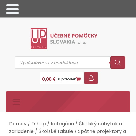
Products
search
0,00
€
0 položiek
Domov
/
Eshop
/
Kategória
/
Školský nábytok a
zariadenie
/
Školské tabule
/
Spätné projektory a