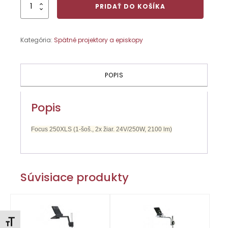
množstvo
PRIDAŤ DO KOŠÍKA
Focus
250XLS
(1-
Kategória:
Spätné projektory a episkopy
šoš.,
2x
žiar.
24V/250W,
POPIS
2100
lm)
Popis
Focus 250XLS (1-šoš., 2x žiar. 24V/250W, 2100 lm)
Súvisiace produkty
Zmeniť veľkosť písma