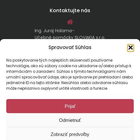
Kontaktujte nás
Ing. Juraj Halama-
Učebné pomôcky SLOVAKIA s.r.o.
Malachovská 17/A
Spravovať Súhlas
974 05 Banská Bystrica
Na poskytovanie tých najlepších skúseností používame
technológie, ako sú súbory cookie na ukladanie a/alebo prístup k
kontakt@ucebnepomockyslovakia.sk
informáciám o zariadení. Súhlas s týmito technológiami nám
umožní spracovávať údaje, ako je správanie pri prehliadaní alebo
jedinečné ID na tejto stránke. Nesúhlas alebo odvolanie súhlasu
0917 797 357, 048/410 18 88
môže nepriaznivo ovplyvniť určité vlastnosti a funkcie.
Prijať
Odmietnuť
Malachovská 17/A, 974 01 Banská Bystrica, Slovensko
Zobraziť predvoľby
E-mail:
kontakt@ucebnepomockyslovakia.sk
| Tel.: 048/410 18 88