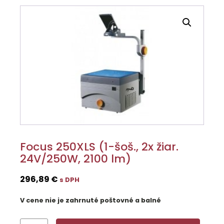
Focus 250XLS (1-šoš., 2x žiar.
24V/250W, 2100 lm)
296,89
€
s DPH
V cene nie je zahrnuté poštovné a balné