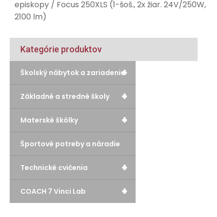
episkopy
/ Focus 250XLS (1-šoš., 2x žiar. 24V/250W,
2100 lm)
Kategórie produktov
+
Školský nábytok a zariadenie
+
Základné a stredné školy
+
Materské škôlky
Športové potreby a náradie
+
Technické cvičenia
+
COACH 7 Vinci Lab