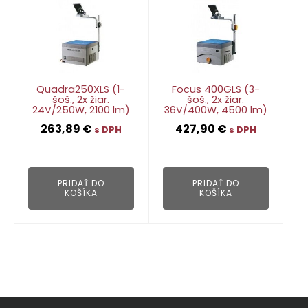
Quadra250XLS (1-
Focus 400GLS (3-
šoš., 2x žiar.
šoš., 2x žiar.
24V/250W, 2100 lm)
36V/400W, 4500 lm)
263,89
€
427,90
€
s DPH
s DPH
👁
👁
PRIDAŤ DO
PRIDAŤ DO
KOŠÍKA
KOŠÍKA