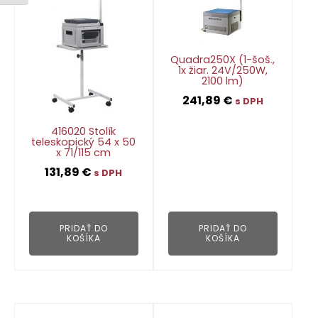
Quadra250X (1-šoš.,
1x žiar. 24V/250W,
2100 lm)
241,89
€
s DPH
416020 Stolík
teleskopický 54 x 50
x 71/115 cm
👁
131,89
€
s DPH
👁
PRIDAŤ DO
PRIDAŤ DO
KOŠÍKA
KOŠÍKA