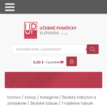
Products
search
0,00
€
0 položiek
Domov
/
Eshop
/
Kategória
/
Školský nábytok a
zariadenie
/
Školské tabule
/
Trojdielne tabule