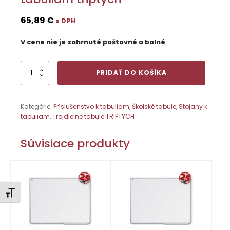
65,89
€
s DPH
V cene nie je zahrnuté poštovné a balné
množstvo
PRIDAŤ DO KOŠÍKA
Odkladacia
lišta
Al
Kategórie:
Príslušenstvo k tabuliam
,
Školské tabule
,
Stojany k
200
tabuliam
,
Trojdielne tabule TRIPTYCH
cm
ku
tabuliam
Súvisiace produkty
triptych
Zmeniť veľkosť písma