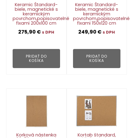
Keramic Štandard-
Keramic Štandard-
biele, magnetické s
biele, magnetické s
keramickým
keramickým
povrchom,popisovatelné
povrchom,popisovatelné
fixami 200x100 cm
fixami 150x120 cm
275,90
€
249,90
€
s DPH
s DPH
👁
👁
PRIDAŤ DO
PRIDAŤ DO
KOŠÍKA
KOŠÍKA
Korková nástenka
Kortab štandard,