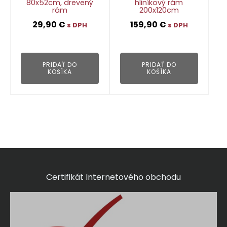
80x52cm, drevený
hliníkový rám
rám
200x120cm
29,90
€
159,90
€
s DPH
s DPH
👁
👁
PRIDAŤ DO
PRIDAŤ DO
KOŠÍKA
KOŠÍKA
Certifikát Internetového obchodu