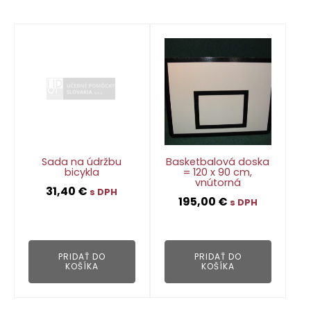
Sada na údržbu
Basketbalová doska
bicykla
= 120 x 90 cm,
vnútorná
31,40
€
s DPH
195,00
€
s DPH
👁
👁
PRIDAŤ DO
PRIDAŤ DO
KOŠÍKA
KOŠÍKA