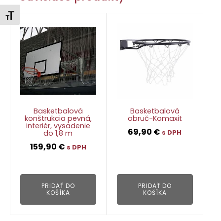
Zmeniť veľkosť písma
Basketbalová
Basketbalová
konštrukcia pevná,
obruč-Komaxit
interiér, vysadenie
69,90
€
do 1,8 m
s DPH
159,90
€
s DPH
👁
👁
PRIDAŤ DO
PRIDAŤ DO
KOŠÍKA
KOŠÍKA