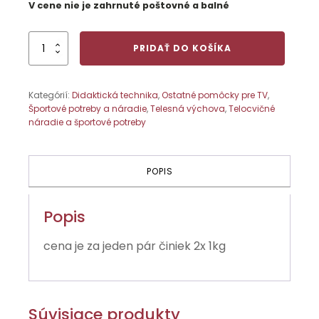
V cene nie je zahrnuté poštovné a balné
množstvo
PRIDAŤ DO KOŠÍKA
Jednoručné
činky
=
Kategórií:
Didaktická technika
,
Ostatné pomôcky pre TV
,
1
Športové potreby a náradie
,
Telesná výchova
,
Telocvičné
kg
náradie a športové potreby
/pár
POPIS
Popis
cena je za jeden pár činiek 2x 1kg
Súvisiace produkty