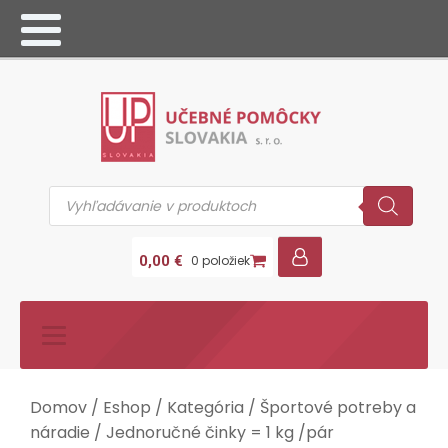
Products
search
0,00
€
0 položiek
Domov
/
Eshop
/
Kategória
/
Športové potreby a
náradie
/ Jednoručné činky = 1 kg /pár