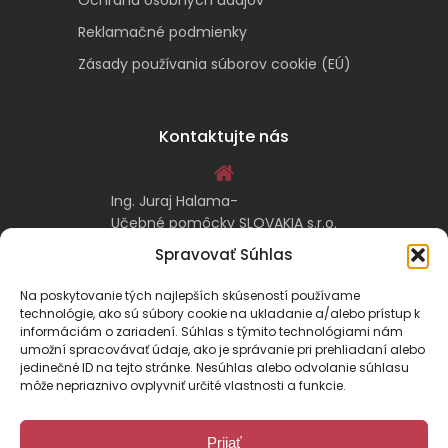
Reklamačné podmienky
Zásady používania súborov cookie (EÚ)
Kontaktujte nás
Ing. Juraj Halama-
Učebné pomôcky SLOVAKIA s.r.o.
Malachovská 17/A
Spravovať Súhlas
974 05 Banská Bystrica
Na poskytovanie tých najlepších skúseností používame
technológie, ako sú súbory cookie na ukladanie a/alebo prístup k
kontakt@ucebnepomockyslovakia.sk
informáciám o zariadení. Súhlas s týmito technológiami nám
umožní spracovávať údaje, ako je správanie pri prehliadaní alebo
jedinečné ID na tejto stránke. Nesúhlas alebo odvolanie súhlasu
0917 797 357, 048/410 18 88
môže nepriaznivo ovplyvniť určité vlastnosti a funkcie.
Prijať