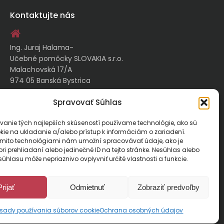
Kontaktujte nás
Ing. Juraj Halama-
Učebné pomôcky SLOVAKIA s.r.o.
Malachovská 17/A
974 05 Banská Bystrica
Spravovať Súhlas
kontakt@ucebnepomockyslovakia.sk
vanie tých najlepších skúseností používame technológie, ako sú
kie na ukladanie a/alebo prístup k informáciám o zariadení.
0917 797 357, 048/410 18 88
ýmito technológiami nám umožní spracovávať údaje, ako je
ri prehliadaní alebo jedinečné ID na tejto stránke. Nesúhlas alebo
úhlasu môže nepriaznivo ovplyvniť určité vlastnosti a funkcie.
Prijať
Odmietnuť
Zobraziť predvoľby
Učebné pomôcky Slovakia. Všetky práva vyhradené.
sady používania súborov cookie
Ochrana osobných údajov
ed by
pcteam.sk