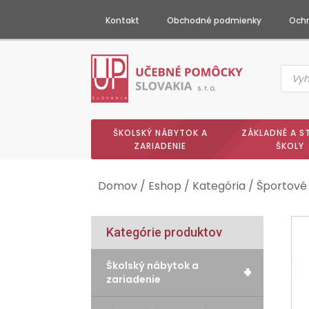
Kontakt
Obchodné podmienky
Ochr
Produc
searc
ŠKOLSKÝ NÁBYTOK A
ZÁKLADNÉ A S
ZARIADENIE
ŠKOLY
Domov
/
Eshop
/
Kategória
/
Športové
Kategórie produktov
Školský nábytok a
+
zariadenie