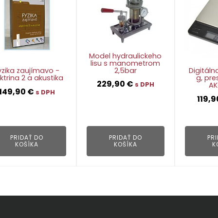
Model hydraulickeho
lisu s manometrom
2,5bar
yzika zaujímavo -
Digitál
ektrina 2 a akustika
g, pre
229,90
€
s DPH
AKC
149,90
€
s DPH
119,
👁
👁
PRIDAŤ DO
PRIDAŤ DO
PR
KOŠÍKA
KOŠÍKA
K