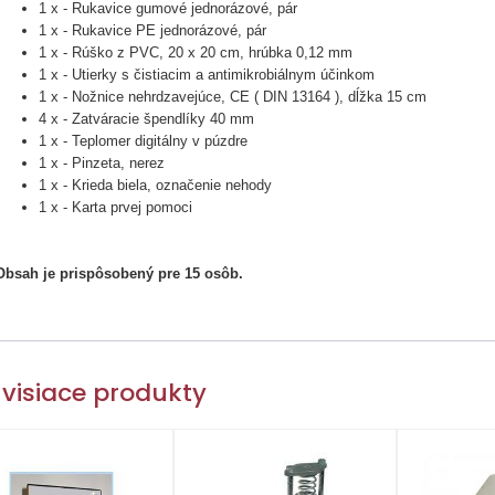
1 x - Rukavice gumové jednorázové, pár
1 x - Rukavice PE jednorázové, pár
1 x - Rúško z PVC, 20 x 20 cm, hrúbka 0,12 mm
1 x - Utierky s čistiacim a antimikrobiálnym účinkom
1 x - Nožnice nehrdzavejúce, CE ( DIN 13164 ), dĺžka 15 cm
4 x - Zatváracie špendlíky 40 mm
1 x - Teplomer digitálny v púzdre
1 x - Pinzeta, nerez
1 x - Krieda biela, označenie nehody
1 x - Karta prvej pomoci
Obsah je prispôsobený pre 15 osôb.
visiace produkty