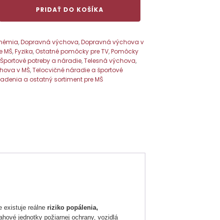
PRIDAŤ DO KOŠÍKA
hémia
,
Dopravná výchova
,
Dopravná výchova v
re MŠ
,
Fyzika
,
Ostatné pomôcky pre TV
,
Pomôcky
,
Športové potreby a náradie
,
Telesná výchova
,
chova v MŠ
,
Telocvičné náradie a športové
iadenia a ostatný sortiment pre MŠ
 existuje reálne
riziko popálenia,
hové jednotky požiarnej ochrany, vozidlá