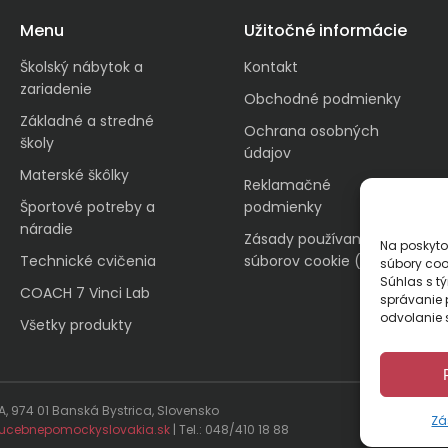
Menu
Užitočné informácie
Školský nábytok a
Kontakt
zariadenie
Obchodné podmienky
Základné a stredné
Ochrana osobných
školy
údajov
Materské škôlky
Reklamačné
Športové potreby a
podmienky
náradie
Zásady používania
Na poskyto
Technické cvičenia
súborov cookie (EÚ)
súbory coo
Súhlas s t
COACH 7 Vinci Lab
správanie p
odvolanie s
Všetky produkty
, 974 01 Banská Bystrica, Slovensko
© 2024 
Zá
ucebnepomockyslovakia.sk
| Tel.: 048/410 18 88
Design