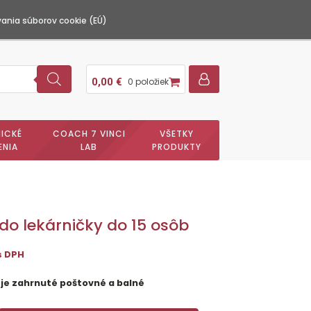
ania súborov cookie (EÚ)
0,00
€
0 položiek
ICKÉ
COACH 7 VINCI
VŠETKY
ENIA
LAB
PRODUKTY
do lekárničky do 15 osôb
s DPH
 je zahrnuté poštovné a balné