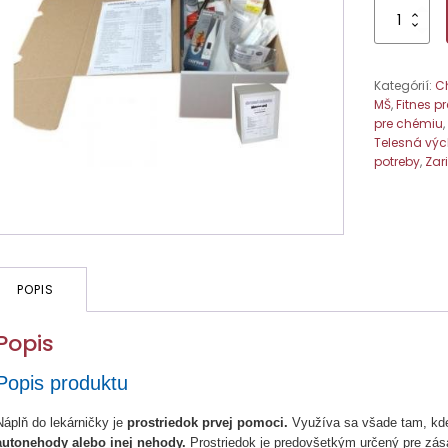
množstvo
Náplň
do
lekárničky
Kategórií:
C
do
MŠ
,
Fitnes p
15
pre chémiu
osôb
Telesná vý
potreby
,
Zar
POPIS
Popis
Popis produktu
Náplň do lekárničky je
prostriedok prvej pomoci.
Využíva sa všade tam, kde
autonehody alebo inej nehody.
Prostriedok je predovšetkým určený pre zása