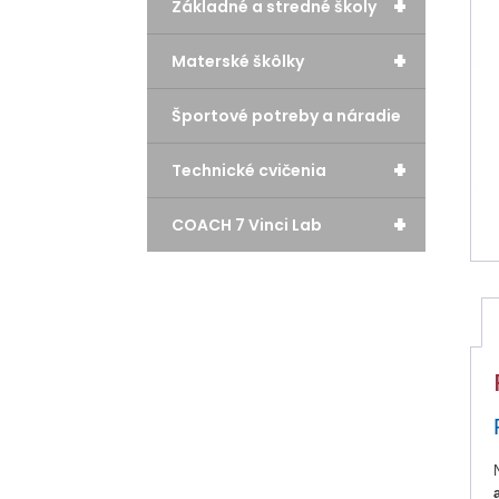
+
Základné a stredné školy
+
Materské škôlky
Športové potreby a náradie
+
Technické cvičenia
+
COACH 7 Vinci Lab