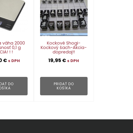
na váha 2000
Kockové Shogi-
snosť 0,1 g
Kockový šach-Akcia-
IA! ! !
dopredaj!!
90
€
19,95
€
s DPH
s DPH
👁
👁
IDAŤ DO
PRIDAŤ DO
OŠÍKA
KOŠÍKA