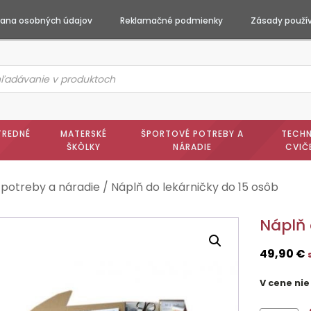
ana osobných údajov
Reklamačné podmienky
Zásady použív
ts
h
TREDNÉ
MATERSKÉ
ŠPORTOVÉ POTREBY A
TECHN
ŠKÔLKY
NÁRADIE
CVIČ
 potreby a náradie
/ Náplň do lekárničky do 15 osôb
Náplň 
49,90
€
V cene nie