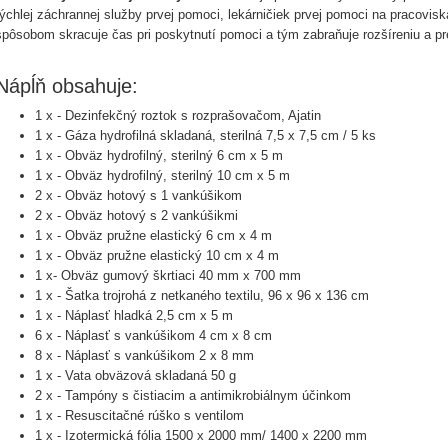
rýchlej záchrannej služby prvej pomoci, lekárničiek prvej pomoci na pracovis
spôsobom skracuje čas pri poskytnutí pomoci a tým zabraňuje rozšíreniu a pr
Nápĺň obsahuje:
1 x - Dezinfekčný roztok s rozprašovačom, Ajatin
1 x - Gáza hydrofilná skladaná, sterilná 7,5 x 7,5 cm / 5 ks
1 x - Obväz hydrofilný, sterilný 6 cm x 5 m
1 x - Obväz hydrofilný, sterilný 10 cm x 5 m
2 x - Obväz hotový s 1 vankúšikom
2 x - Obväz hotový s 2 vankúšikmi
1 x - Obväz pružne elastický 6 cm x 4 m
1 x - Obväz pružne elastický 10 cm x 4 m
1 x- Obväz gumový škrtiaci 40 mm x 700 mm
1 x - Šatka trojrohá z netkaného textilu, 96 x 96 x 136 cm
1 x - Náplasť hladká 2,5 cm x 5 m
6 x - Náplasť s vankúšikom 4 cm x 8 cm
8 x - Náplasť s vankúšikom 2 x 8 mm
1 x - Vata obväzová skladaná 50 g
2 x - Tampóny s čistiacim a antimikrobiálnym účinkom
1 x - Resuscitačné rúško s ventilom
1 x - Izotermická fólia 1500 x 2000 mm/ 1400 x 2200 mm