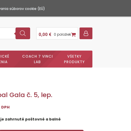
ania súborov cookie (EÚ)
0,00
€
0 položiek
ICKÉ
COACH 7 VINCI
VŠETKY
ENIA
LAB
PRODUKTY
al Gala č. 5, lep.
s DPH
 je zahrnuté poštovné a balné