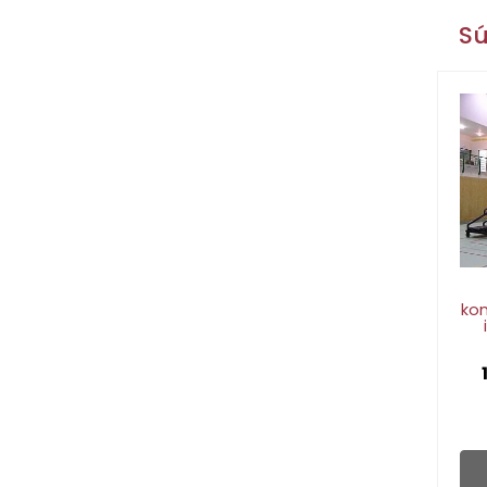
Sú
kon