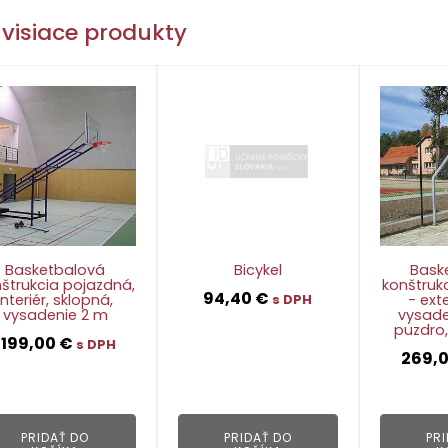
visiace produkty
Basketbalová
Bicykel
Bask
štrukcia pojazdná,
konštrukc
94,40
€
interiér, sklopná,
- exte
s DPH
vysadenie 2 m
vysade
puzdro,
1199,00
€
s DPH
269,
👁
👁
PRIDAŤ DO
PRIDAŤ DO
PR