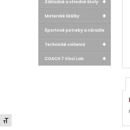
+
Základné a stredné školy
+
Materské škôlky
Športové potreby a náradie
+
Technické cvičenia
+
COACH 7 Vinci Lab
Zmeniť veľkosť písma