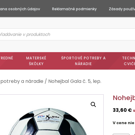
ana osobných údajov
Reklamačné podmienky
Zásady použív
ts
h
TREDNÉ
MATERSKÉ
ŠPORTOVÉ POTREBY A
TECHN
ŠKÔLKY
NÁRADIE
CVIČ
 potreby a náradie
/ Nohejbal Gala č. 5, lep.
Nohejb
33,60
€
V cene nie