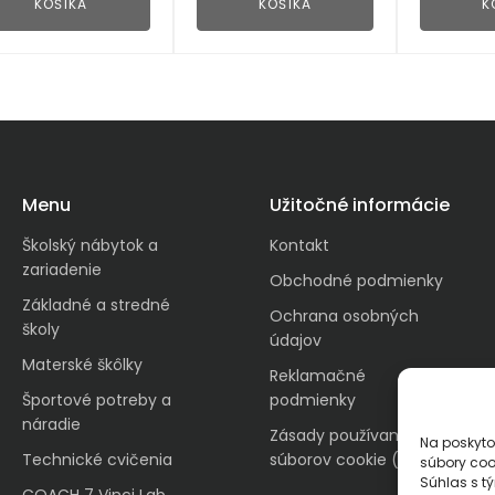
KOŠÍKA
KOŠÍKA
K
Menu
Užitočné informácie
Školský nábytok a
Kontakt
zariadenie
Obchodné podmienky
Základné a stredné
Ochrana osobných
školy
údajov
Materské škôlky
Reklamačné
Športové potreby a
podmienky
náradie
Zásady používania
Na poskyto
Technické cvičenia
súborov cookie (EÚ)
súbory coo
Súhlas s t
COACH 7 Vinci Lab