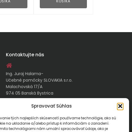
OŠÍKA
KOŠÍKA
Kontaktujte nás
Ing. Juraj Halama-
Učebné pomôcky SLOVAKIA s.r.o.
Malachovská 17/A
974 05 Banská Bystrica
Spravovať Súhlas
kontakt@ucebnepomockyslovakia.sk
vanie tých najlepších skúseností používame technológie, ako sú
kie na ukladanie a/alebo prístup k informáciám o zariadení.
0917 797 357, 048/410 18 88
ýmito technológiami nám umožní spracovávať údaje, ako je