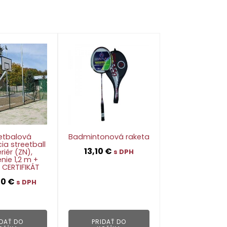
etbalová
Badmintonová raketa
ia streetball
13,10
€
riér (ZN),
s DPH
nie 1,2 m +
 CERTIFIKÁT
00
€
👁
s DPH
👁
IDAŤ DO
PRIDAŤ DO