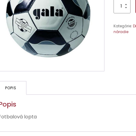
množstvo
Nohejbal
Gala
č.
Kategórie:
D
5,
náradie
lep.
POPIS
Popis
Fotbalová lopta