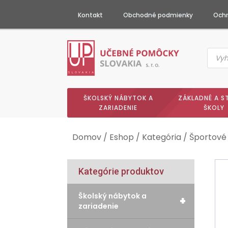
Kontakt
Obchodné podmienky
Ochr
Produc
searc
ŠKOLSKÝ NÁBYTOK A
ZÁKLADNÉ A S
ZARIADENIE
ŠKOLY
Domov
/
Eshop
/
Kategória
/
Športové
Kategórie produktov
Školský nábytok a
+
zariadenie