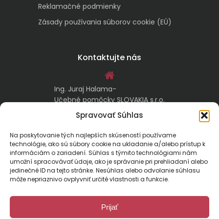
Reklamačné podmienky
Zásady používania súborov cookie (EÚ)
Kontaktujte nás
Ing. Juraj Halama-
Učebné pomôcky SLOVAKIA s.r.o.
Malachovská 17/A
Spravovať Súhlas
974 05 Banská Bystrica
Na poskytovanie tých najlepších skúseností používame
technológie, ako sú súbory cookie na ukladanie a/alebo prístup k
kontakt@ucebnepomockyslovakia.sk
informáciám o zariadení. Súhlas s týmito technológiami nám
umožní spracovávať údaje, ako je správanie pri prehliadaní alebo
jedinečné ID na tejto stránke. Nesúhlas alebo odvolanie súhlasu
0917 797 357, 048/410 18 88
môže nepriaznivo ovplyvniť určité vlastnosti a funkcie.
Prijať