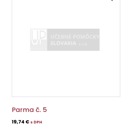
Parma č. 5
19,74
€
s DPH