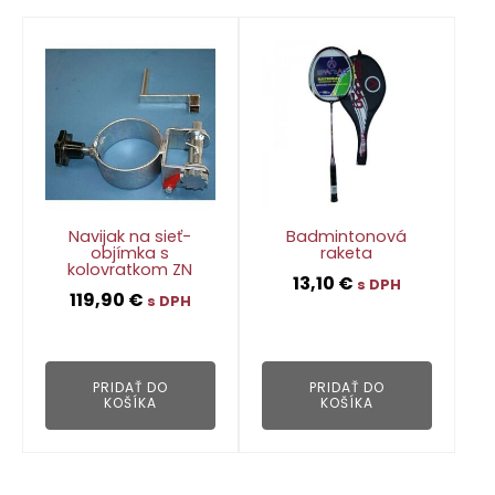
Navijak na sieť-
Badmintonová
objímka s
raketa
kolovratkom ZN
13,10
€
s DPH
119,90
€
s DPH
👁
👁
PRIDAŤ DO
PRIDAŤ DO
KOŠÍKA
KOŠÍKA