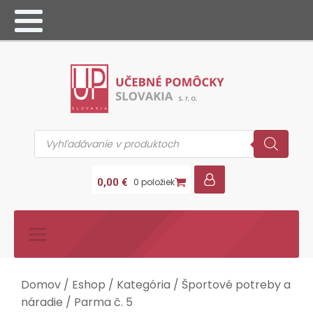
Products
search
0,00
€
0 položiek
Domov
/
Eshop
/
Kategória
/
Športové potreby a
náradie
/ Parma č. 5