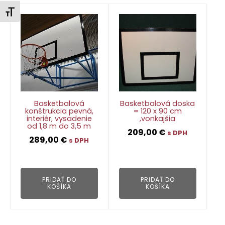
Zmeniť veľkosť písma
Basketbalová
Basketbalová doska
konštrukcia pevná,
= 120 x 90 cm
interiér, vysadenie
,vonkajšia
od 1,8 m do 3,5 m
209,00
€
s DPH
289,00
€
s DPH
👁
👁
PRIDAŤ DO
PRIDAŤ DO
KOŠÍKA
KOŠÍKA