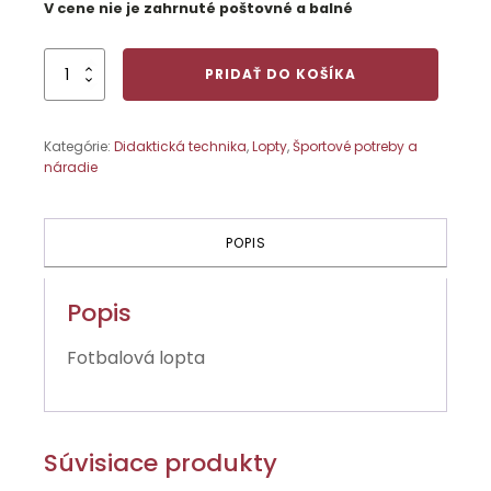
V cene nie je zahrnuté poštovné a balné
množstvo
PRIDAŤ DO KOŠÍKA
Parma
č.
5
Kategórie:
Didaktická technika
,
Lopty
,
Športové potreby a
náradie
POPIS
Popis
Fotbalová lopta
Súvisiace produkty