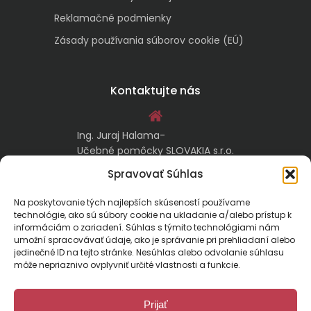
Reklamačné podmienky
Zásady používania súborov cookie (EÚ)
Kontaktujte nás
Ing. Juraj Halama-
Učebné pomôcky SLOVAKIA s.r.o.
Malachovská 17/A
Spravovať Súhlas
974 05 Banská Bystrica
Na poskytovanie tých najlepších skúseností používame
technológie, ako sú súbory cookie na ukladanie a/alebo prístup k
kontakt@ucebnepomockyslovakia.sk
informáciám o zariadení. Súhlas s týmito technológiami nám
umožní spracovávať údaje, ako je správanie pri prehliadaní alebo
jedinečné ID na tejto stránke. Nesúhlas alebo odvolanie súhlasu
0917 797 357, 048/410 18 88
môže nepriaznivo ovplyvniť určité vlastnosti a funkcie.
Prijať