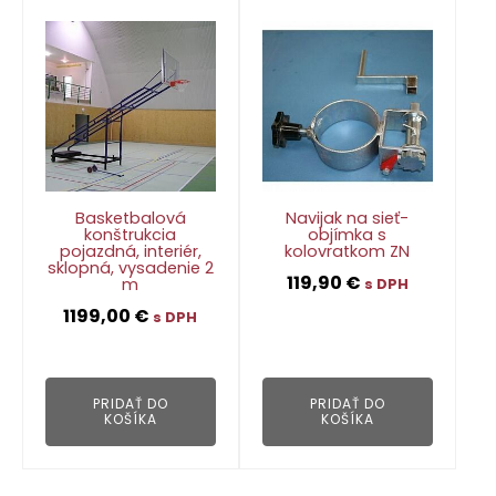
Basketbalová
Navijak na sieť-
konštrukcia
objímka s
pojazdná, interiér,
kolovratkom ZN
sklopná, vysadenie 2
119,90
€
m
s DPH
1199,00
€
s DPH
👁
👁
PRIDAŤ DO
PRIDAŤ DO
KOŠÍKA
KOŠÍKA