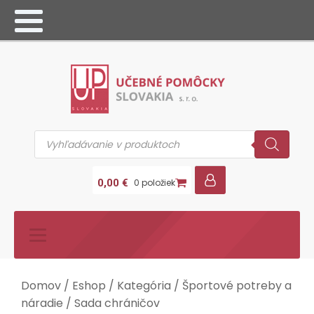
Products
search
0,00
€
0 položiek
Domov
/
Eshop
/
Kategória
/
Športové potreby a
náradie
/ Sada chráničov