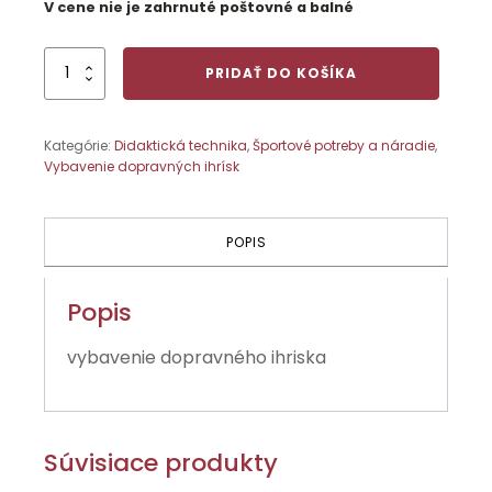
V cene nie je zahrnuté poštovné a balné
množstvo
PRIDAŤ DO KOŠÍKA
Sada
chráničov
Kategórie:
Didaktická technika
,
Športové potreby a náradie
,
Vybavenie dopravných ihrísk
POPIS
Popis
vybavenie dopravného ihriska
Súvisiace produkty