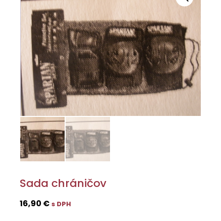
Sada chráničov
16,90
€
s DPH