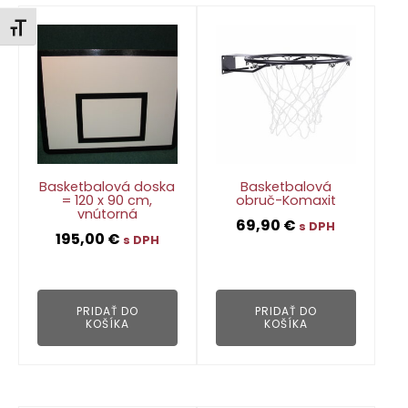
Zmeniť veľkosť písma
Basketbalová doska
Basketbalová
= 120 x 90 cm,
obruč-Komaxit
vnútorná
69,90
€
s DPH
195,00
€
s DPH
👁
👁
PRIDAŤ DO
PRIDAŤ DO
KOŠÍKA
KOŠÍKA