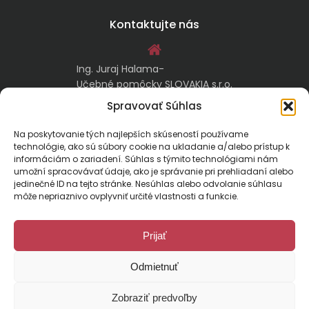
Kontaktujte nás
Ing. Juraj Halama-
Učebné pomôcky SLOVAKIA s.r.o.
Malachovská 17/A
Spravovať Súhlas
974 05 Banská Bystrica
Na poskytovanie tých najlepších skúseností používame
technológie, ako sú súbory cookie na ukladanie a/alebo prístup k
kontakt@ucebnepomockyslovakia.sk
informáciám o zariadení. Súhlas s týmito technológiami nám
umožní spracovávať údaje, ako je správanie pri prehliadaní alebo
jedinečné ID na tejto stránke. Nesúhlas alebo odvolanie súhlasu
0917 797 357, 048/410 18 88
môže nepriaznivo ovplyvniť určité vlastnosti a funkcie.
Prijať
Odmietnuť
Malachovská 17/A, 974 01 Banská Bystrica, Slovensko
Zobraziť predvoľby
E-mail:
kontakt@ucebnepomockyslovakia.sk
| Tel.: 048/410 18 88