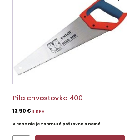
Píla chvostovka 400
13,90
€
s DPH
V cene nie je zahrnuté poštovné a balné