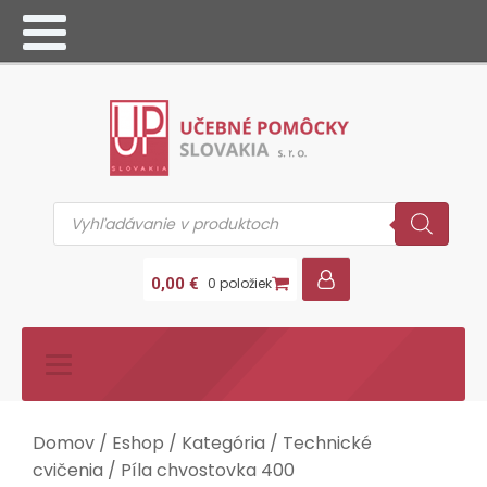
Products
search
0,00
€
0 položiek
Domov
/
Eshop
/
Kategória
/
Technické
cvičenia
/ Píla chvostovka 400