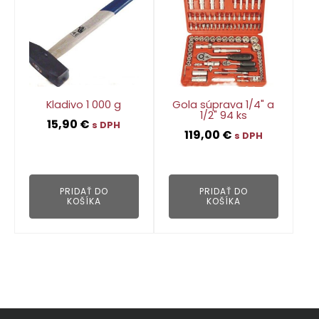
Kladivo 1 000 g
Gola súprava 1/4" a
1/2" 94 ks
15,90
€
s DPH
119,00
€
s DPH
👁
👁
PRIDAŤ DO
PRIDAŤ DO
KOŠÍKA
KOŠÍKA