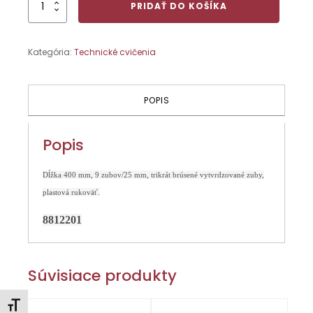
množstvo
PRIDAŤ DO KOŠÍKA
Píla
chvostovka
400
Kategória:
Technické cvičenia
POPIS
Popis
Dĺžka 400 mm, 9 zubov/25 mm, trikrát brúsené vytvrdzované zuby,
plastová rukoväť.
8812201
Súvisiace produkty
Zmeniť veľkosť písma