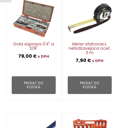
Gola súprava 1/4" a
Meter sťahovací,
3/8"
nehrdzavejúca oceľ,
3 m
79,00
€
s DPH
7,90
€
s DPH
👁
👁
PRIDAŤ DO
PRIDAŤ DO
KOŠÍKA
KOŠÍKA