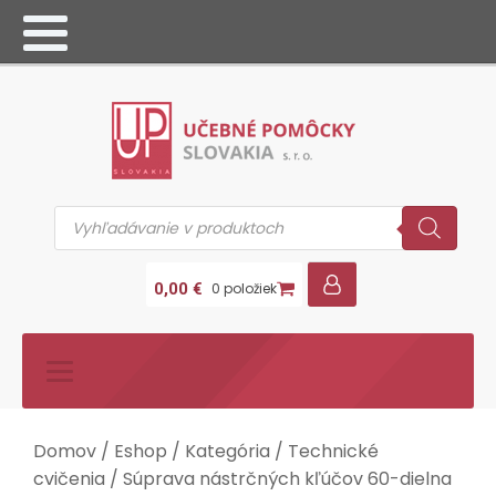
Products
search
0,00
€
0 položiek
Domov
/
Eshop
/
Kategória
/
Technické
cvičenia
/ Súprava nástrčných kľúčov 60-dielna