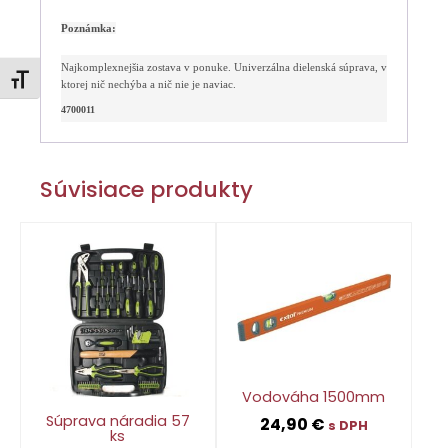
Poznámka:
Najkomplexnejšia zostava v ponuke. Univerzálna dielenská súprava, v
Zmeniť veľkosť písma
ktorej nič nechýba a nič nie je naviac.
4700011
Súvisiace produkty
Vodováha 1500mm
Súprava náradia 57
24,90
€
s DPH
ks