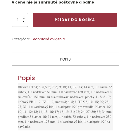
V cene nie je zahrnuté poštovné a balné
množstvo
PRIDAŤ DO KOŠÍKA
Súprava
nástrčných
kľúčov
Kategória:
Technické cvičenia
60-
dielna
POPIS
Popis
Hlavice 1/4" 4; 5; 5,5; 6; 7; 8; 9; 10; 11; 12; 13; 14 mm, 1 × račňa 72
zubov, 1 × nadstavec 50 mm, 1 × nadstavec 150 mm, 1 × nadstavec s
rukoväťou 150 mm, 18 × skrutkovací nadstavec: plochý 4 - 5; 5 - 7;
krížový PH 1 - 2; PZ 1 - 2, imbus 3; 4; 5; 6, TRX 8; 10; 15; 20; 25;
27; 30, 1 × kardanový kĺb, 1 × adaptér 1/2" pre vratidlo. Hlavice 1/2"
10; 11; 12; 13; 14; 15; 16; 17; 18; 19; 21; 22; 24; 27; 30; 32; 34 mm,
predĺžené hlavice 16; 21 mm, 1 × račňa 72 zubov, 1 × nadstavec 250
mm, 1 × nadstavec 125 mm, 1 × kardanový kĺb, 1 × adaptér 1/2" na
navíjadlo.