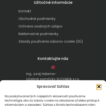
Užitočné informácie
Kontakt
Obchodné podmienky
Ochrana osobných údajov
Reklamačné podmienky
Zásady používania súborov cookie (EÚ)
Kontaktujte nás
Ing. Juraj Halama-
Učebné pomôcky SLOVAKIA s.r.o.
Malachovská 17/A
Spravovať Súhlas
974 05 Banská Bystrica
Na poskytovanie tých najlepších skúseností používame
technológie, ako sú súbory cookie na ukladanie a/alebo prístup k
kontakt@ucebnepomockyslovakia.sk
informáciám o zariadení. Súhlas s týmito technológiami nám