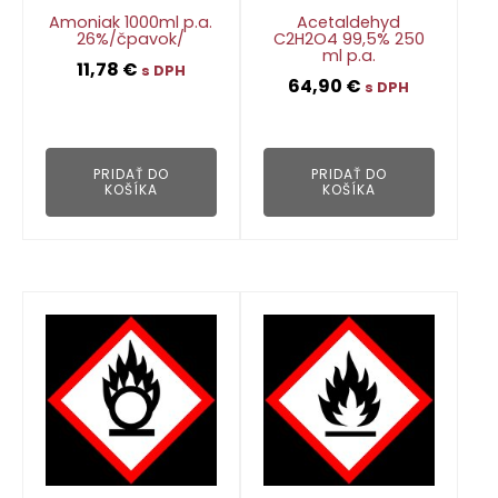
Amoniak 1000ml p.a.
Acetaldehyd
26%/čpavok/
C2H2O4 99,5% 250
ml p.a.
11,78
€
s DPH
64,90
€
s DPH
👁
👁
PRIDAŤ DO
PRIDAŤ DO
KOŠÍKA
KOŠÍKA