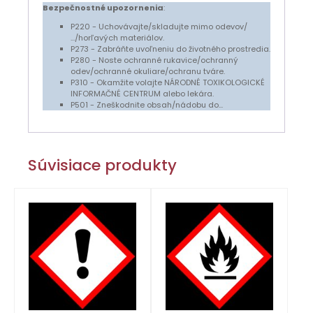
Bezpečnostné upozornenia
:
P220 - Uchovávajte/skladujte mimo odevov/
…/horľavých materiálov.
P273 - Zabráňte uvoľneniu do životného prostredia.
P280 - Noste ochranné rukavice/ochranný
odev/ochranné okuliare/ochranu tváre.
P310 - Okamžite volajte NÁRODNÉ TOXIKOLOGICKÉ
INFORMAČNÉ CENTRUM alebo lekára.
P501 - Zneškodnite obsah/nádobu do...
Súvisiace produkty