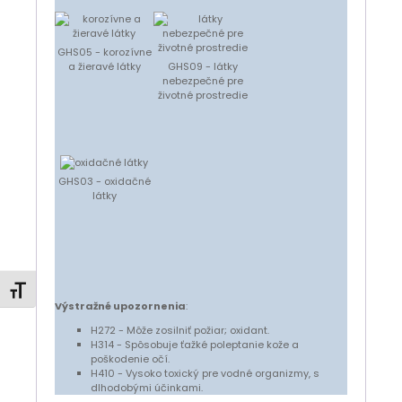
GHS05 - korozívne
a žieravé látky
GHS09 - látky
nebezpečné pre
životné prostredie
GHS03 - oxidačné
látky
Zmeniť veľkosť písma
Výstražné upozornenia
:
H272 - Môže zosilniť požiar; oxidant.
H314 - Spôsobuje ťažké poleptanie kože a
poškodenie očí.
H410 - Vysoko toxický pre vodné organizmy, s
dlhodobými účinkami.