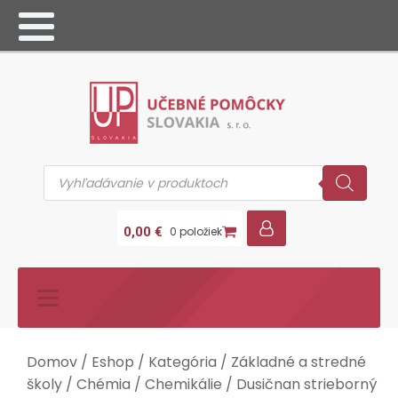
Products
search
0,00
€
0 položiek
Domov
/
Eshop
/
Kategória
/
Základné a stredné
školy
/
Chémia
/
Chemikálie
/ Dusičnan strieborný