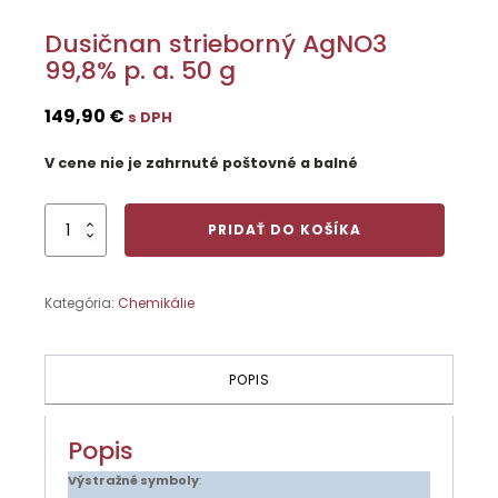
Dusičnan strieborný AgNO3
99,8% p. a. 50 g
149,90
€
s DPH
V cene nie je zahrnuté poštovné a balné
množstvo
PRIDAŤ DO KOŠÍKA
Dusičnan
strieborný
AgNO3
Kategória:
Chemikálie
99,8%
p.
a.
50
POPIS
g
Popis
Výstražné symboly
: