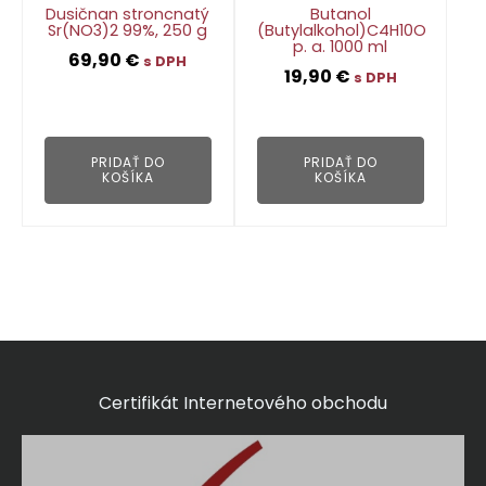
Dusičnan stroncnatý
Butanol
Sr(NO3)2 99%, 250 g
(Butylalkohol)C4H10O
p. a. 1000 ml
69,90
€
s DPH
19,90
€
s DPH
👁
👁
PRIDAŤ DO
PRIDAŤ DO
KOŠÍKA
KOŠÍKA
Certifikát Internetového obchodu