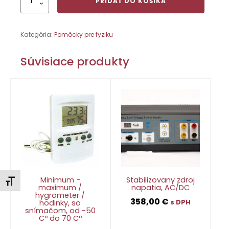
PRIDAŤ DO KOŠÍKA
Adaptér
k
digitálnej
Kategória:
Pomôcky pre fyziku
váhe
Súvisiace produkty
Minimum -
Stabilizovany zdroj
Zmeniť veľkosť písma
maximum /
napatia, AC/DC
hygrometer /
358,00
€
hodinky, so
s DPH
snímačom, od -50
Cº do 70 Cº