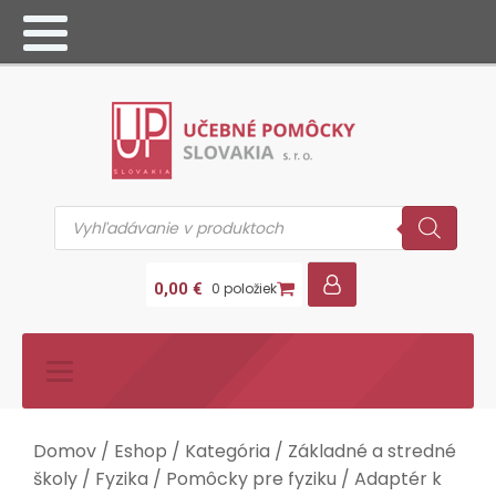
Products
search
0,00
€
0 položiek
Domov
/
Eshop
/
Kategória
/
Základné a stredné
školy
/
Fyzika
/
Pomôcky pre fyziku
/ Adaptér k