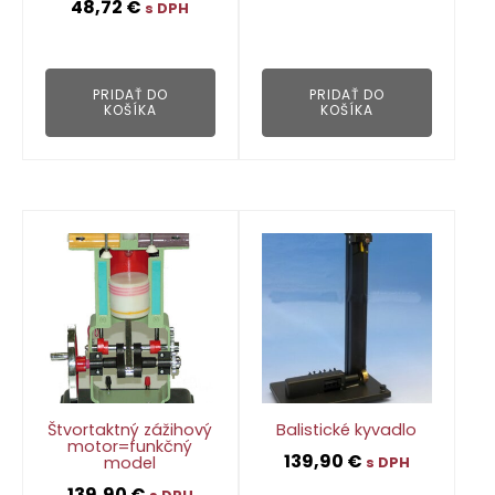
48,72
€
👁
s DPH
👁
PRIDAŤ DO
PRIDAŤ DO
KOŠÍKA
KOŠÍKA
Štvortaktný zážihový
Balistické kyvadlo
motor=funkčný
139,90
€
model
s DPH
139,90
€