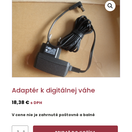
Adaptér k digitálnej váhe
18,38
€
s DPH
V cene nie je zahrnuté poštovné a balné
množstvo