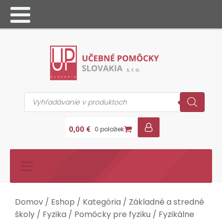
Products
search
0,00
€
0 položiek
Domov
/
Eshop
/
Kategória
/
Základné a stredné
školy
/
Fyzika
/
Pomôcky pre fyziku
/ Fyzikálne