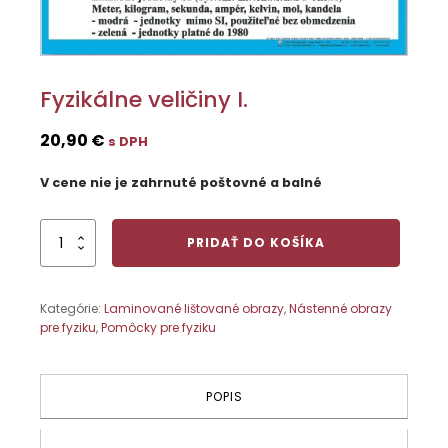
Fyzikálne veličiny I.
20,90
€
s DPH
V cene nie je zahrnuté poštovné a balné
množstvo
PRIDAŤ DO KOŠÍKA
Fyzikálne
veličiny
I.
Kategórie:
Laminované lištované obrazy
,
Nástenné obrazy
pre fyziku
,
Pomôcky pre fyziku
POPIS