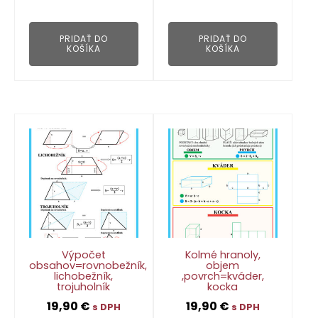
👁
👁
PRIDAŤ DO
PRIDAŤ DO
KOŠÍKA
KOŠÍKA
Výpočet
Kolmé hranoly,
obsahov=rovnobežník,
objem
lichobežník,
,povrch=kváder,
trojuholník
kocka
19,90
€
19,90
€
s DPH
s DPH