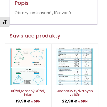
Popis
Obrazy laminované , lištované
Zmeniť veľkosť písma
Súvisiace produkty
Kúžeľ,rotačný kúžeľ,
Jednotky fyzikálnych
ihlan
veličín
19,90
€
22,90
€
s DPH
s DPH