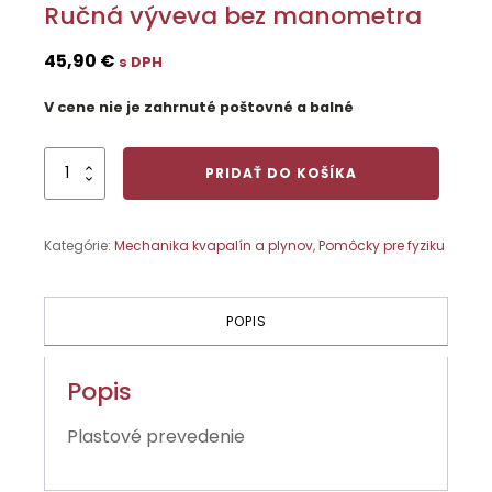
Ručná výveva bez manometra
45,90
€
s DPH
V cene nie je zahrnuté poštovné a balné
množstvo
PRIDAŤ DO KOŠÍKA
Ručná
výveva
bez
Kategórie:
Mechanika kvapalín a plynov
,
Pomôcky pre fyziku
manometra
POPIS
Popis
Plastové prevedenie