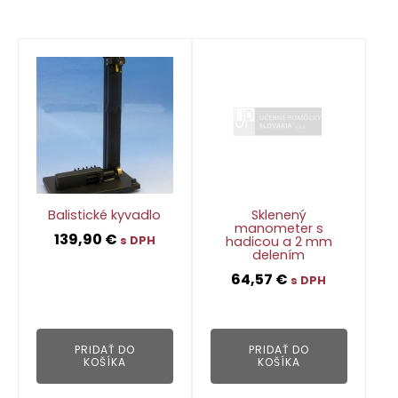
Balistické kyvadlo
Sklenený
manometer s
139,90
€
hadicou a 2 mm
s DPH
delením
64,57
€
s DPH
👁
👁
PRIDAŤ DO
PRIDAŤ DO
KOŠÍKA
KOŠÍKA