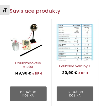
Súvisiace produkty
Zmeniť veľkosť písma
Coulombovský
Fyzikálne veličiny II.
meter
20,90
€
149,90
€
s DPH
s DPH
👁
👁
PRIDAŤ DO
PRIDAŤ DO
KOŠÍKA
KOŠÍKA