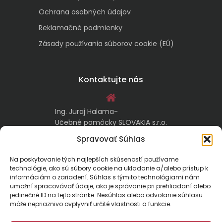
Ochrana osobných údajov
Reklamačné podmienky
Zásady používania súborov cookie (EÚ)
Kontaktujte nás
Ing. Juraj Halama-
Učebné pomôcky SLOVAKIA s.r.o.
Malachovská 17/A
Spravovať Súhlas
974 05 Banská Bystrica
Na poskytovanie tých najlepších skúseností používame
technológie, ako sú súbory cookie na ukladanie a/alebo prístup k
kontakt@ucebnepomockyslovakia.sk
informáciám o zariadení. Súhlas s týmito technológiami nám
umožní spracovávať údaje, ako je správanie pri prehliadaní alebo
jedinečné ID na tejto stránke. Nesúhlas alebo odvolanie súhlasu
0917 797 357, 048/410 18 88
môže nepriaznivo ovplyvniť určité vlastnosti a funkcie.