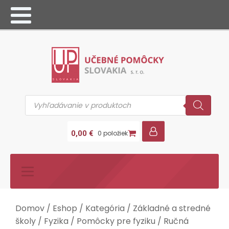
Products
search
0,00
€
0 položiek
Domov
/
Eshop
/
Kategória
/
Základné a stredné
školy
/
Fyzika
/
Pomôcky pre fyziku
/ Ručná