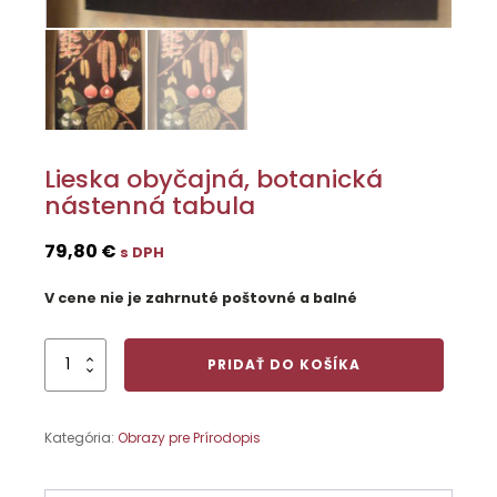
Lieska obyčajná, botanická
nástenná tabula
79,80
€
s DPH
V cene nie je zahrnuté poštovné a balné
množstvo
PRIDAŤ DO KOŠÍKA
Lieska
obyčajná,
botanická
Kategória:
Obrazy pre Prírodopis
nástenná
tabula