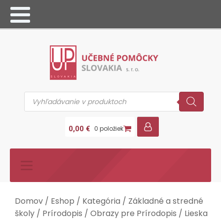
Products
search
0,00
€
0 položiek
Domov
/
Eshop
/
Kategória
/
Základné a stredné
školy
/
Prírodopis
/
Obrazy pre Prírodopis
/ Lieska