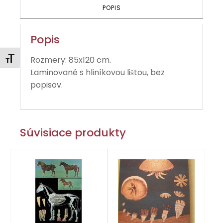
POPIS
Popis
Rozmery: 85x120 cm.
Zmeniť veľkosť písma
Laminované s hliníkovou li
tou
, bez
š
popisov.
Súvisiace produkty