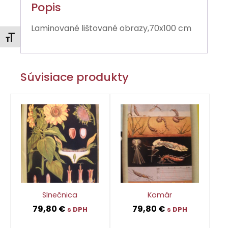
Popis
Laminované lištované obrazy,70x100 cm
Zmeniť veľkosť písma
Súvisiace produkty
Slnečnica
Komár
79,80
€
79,80
€
s DPH
s DPH