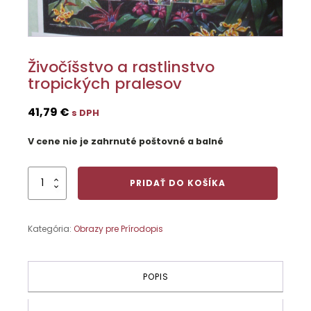
Živočíšstvo a rastlinstvo
tropických pralesov
41,79
€
s DPH
V cene nie je zahrnuté poštovné a balné
množstvo
PRIDAŤ DO KOŠÍKA
Živočíšstvo
a rastlinstvo
tropických
Kategória:
Obrazy pre Prírodopis
pralesov
POPIS