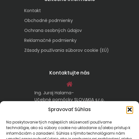
Kontakt
Obchodné podmienky
Ochrana osobných údajov
Reklamačné podmienky
Zásady používania súborov cookie (EÚ)
Kontaktujte nás
Ing. Juraj Halama-
Učebné pomôcky SLOVAKIA s.r.o.
Malachovská 17/A
Spravovať Súhlas
974 05 Banská Bystrica
Na poskytovanie tých najlepších skúseností používame
technológie, ako sú súbory cookie na ukladanie a/alebo prístup k
kontakt@ucebnepomockyslovakia.sk
informáciám o zariadení. Súhlas s týmito technológiami nám
umožní spracovávať údaje, ako je správanie pri prehliadaní alebo