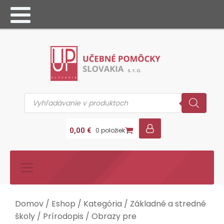
Products
search
0,00
€
0 položiek
Domov
/
Eshop
/
Kategória
/
Základné a stredné
školy
/
Prírodopis
/
Obrazy pre