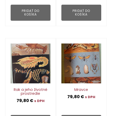
👁
👁
PRIDAŤ DO
PRIDAŤ DO
KOŠÍKA
KOŠÍKA
Rak a jeho životné
Mravce
prostredie
79,80
€
s DPH
79,80
€
s DPH
👁
👁