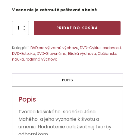
V cene nie je zahrnuté poštovné a balné
množstvo
PRIDAŤ DO KOŠÍKA
Vzkriesenie
tvorbou
DVD
Kategórií:
DVD pre výtvarnú výchovu
,
DVD-Cyklus osobnosti
,
DVD-Estetika
,
DVD-Slovenčina
,
Etická výchova
,
Občianska
náuka, rodinná výchova
POPIS
Popis
Tvorba košického sochára Jána
Mahého a jeho vyznanie k životu a
umeniu. Hodnotenie celoživotnej tvorby
odborníkom.