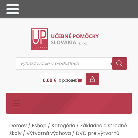
Products
search
0,00
€
0 položiek
Domov
/
Eshop
/
Kategória
/
Základné a stredné
školy
/
Výtvarná výchova
/
DVD pre výtvarnú