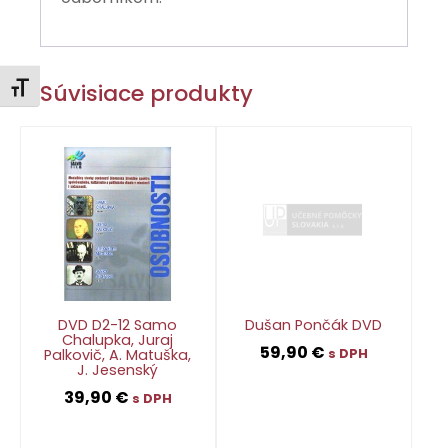
Súvisiace produkty
Zmeniť veľkosť písma
DVD D2-12 Samo
Dušan Pončák DVD
Chalupka, Juraj
59,90
€
Palkovič, A. Matuška,
s DPH
J. Jesenský
39,90
€
s DPH
👁
👁