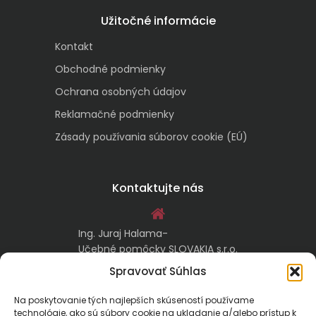
Užitočné informácie
Kontakt
Obchodné podmienky
Ochrana osobných údajov
Reklamačné podmienky
Zásady používania súborov cookie (EÚ)
Kontaktujte nás
Ing. Juraj Halama-
Učebné pomôcky SLOVAKIA s.r.o.
Malachovská 17/A
Spravovať Súhlas
974 05 Banská Bystrica
Na poskytovanie tých najlepších skúseností používame
technológie, ako sú súbory cookie na ukladanie a/alebo prístup k