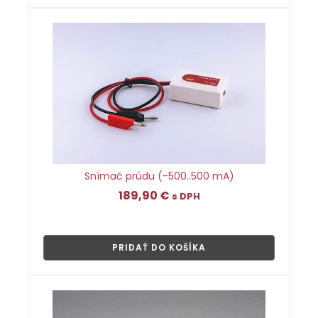
Snímač prúdu (-500..500 mA)
189,90
€
s DPH
👁
PRIDAŤ DO KOŠÍKA