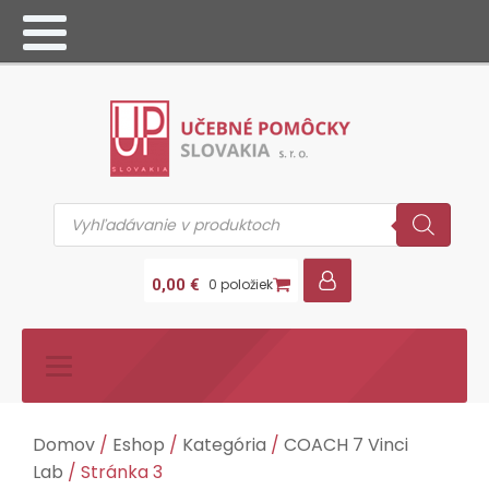
Products
search
0,00
€
0 položiek
Domov
/
Eshop
/
Kategória
/
COACH 7 Vinci
Lab
/ Stránka 3