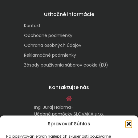
Užitočné informácie
Kontakt
Obchodné podmienky
Ochrana osobných údajov
Reklamačné podmienky
Zásady používania súborov cookie (EÚ)
Kontaktujte nás
Ing. Juraj Halama-
Učebné pomôcky SLOVAKIA s.r.o.
Malachovská 17/A
Spravovať Súhlas
974 05 Banská Bystrica
Na poskytovanie tých najlepších skúseností používame