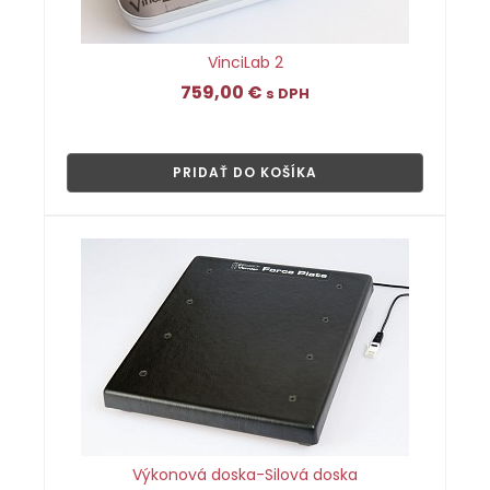
VinciLab 2
759,00
€
s DPH
👁
PRIDAŤ DO KOŠÍKA
Výkonová doska-Silová doska