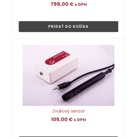
799,00
€
s DPH
👁
PRIDAŤ DO KOŠÍKA
Zvukový senzor
105,00
€
s DPH
👁