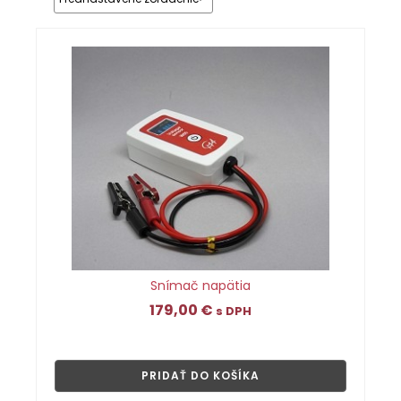
Snímač napätia
179,00
€
s DPH
👁
PRIDAŤ DO KOŠÍKA