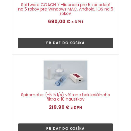
Software COACH 7 -licencia pre 5 zariadení
na 5 rokov pre Windows MAC, Android, iOS na 5
rokov
690,00
€
s DPH
👁
PRIDAŤ DO KOŠÍKA
Spirometer (-5..5 l/s) včítane bakteriálneho
filtra a 10 náustkov
219,90
€
s DPH
👁
PRIDAŤ DO KOŠÍKA