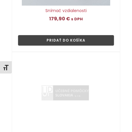
Snímač vzdialenosti
179,90
€
s DPH
👁
PRIDAŤ DO KOŠÍKA
Zmeniť veľkosť písma