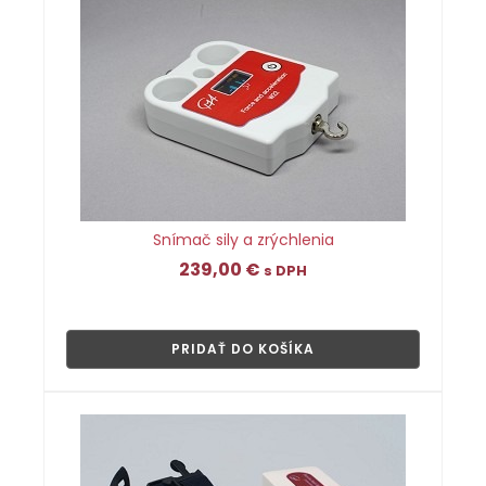
Snímač sily a zrýchlenia
239,00
€
s DPH
👁
PRIDAŤ DO KOŠÍKA