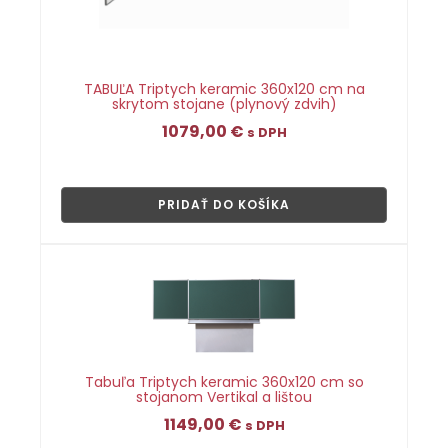
TABUĽA Triptych keramic 360x120 cm na
skrytom stojane (plynový zdvih)
1079,00
€
s DPH
👁
PRIDAŤ DO KOŠÍKA
Tabuľa Triptych keramic 360x120 cm so
stojanom Vertikal a lištou
1149,00
€
s DPH