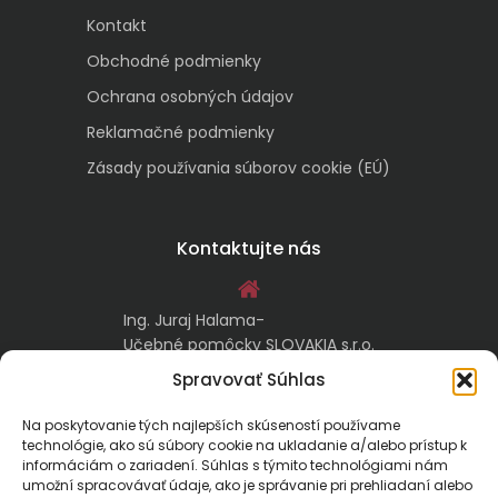
Kontakt
Obchodné podmienky
Ochrana osobných údajov
Reklamačné podmienky
Zásady používania súborov cookie (EÚ)
Kontaktujte nás
Ing. Juraj Halama-
Učebné pomôcky SLOVAKIA s.r.o.
Malachovská 17/A
Spravovať Súhlas
974 05 Banská Bystrica
Na poskytovanie tých najlepších skúseností používame
technológie, ako sú súbory cookie na ukladanie a/alebo prístup k
kontakt@ucebnepomockyslovakia.sk
informáciám o zariadení. Súhlas s týmito technológiami nám
umožní spracovávať údaje, ako je správanie pri prehliadaní alebo