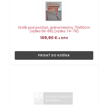
Stolík pod počitač, jednomiestny 70x50cm
(výška 56-69),(výška 74-76)
109,90
€
s DPH
👁
PRIDAŤ DO KOŠÍKA