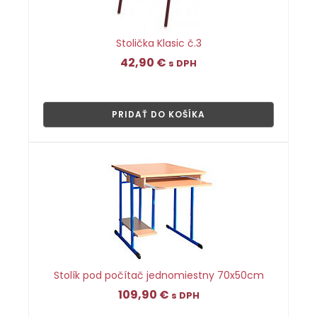
Stolička Klasic č.3
42,90
€
s DPH
👁
PRIDAŤ DO KOŠÍKA
Stolík pod počítač jednomiestny 70x50cm
109,90
€
s DPH