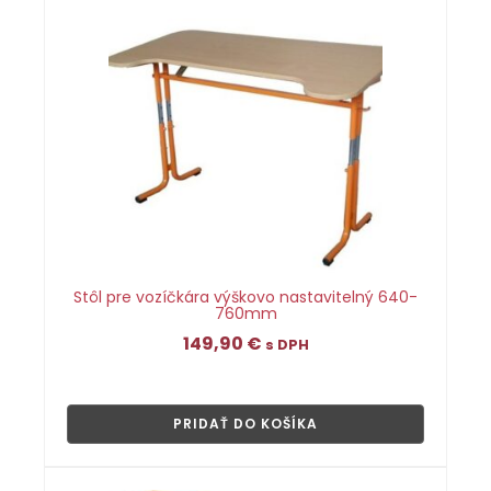
Stôl pre vozíčkára výškovo nastavitelný 640-
760mm
149,90
€
s DPH
👁
PRIDAŤ DO KOŠÍKA