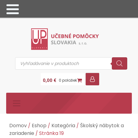
Products
search
0,00
€
0 položiek
Domov
/
Eshop
/
Kategória
/
Školský nábytok a
zariadenie
/ Stránka 19