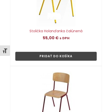
Stolička Holanďanka čalúnená
55,00
€
s DPH
👁
Zmeniť veľkosť písma
PRIDAŤ DO KOŠÍKA