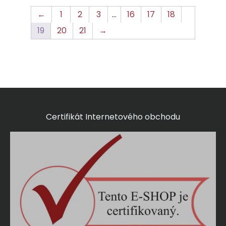
←
1
2
3
…
16
17
18
19
20
21
→
Certifikát Internetového obchodu