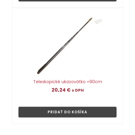
Teleskopické ukazovátko =90cm
20,24
€
s DPH
👁
PRIDAŤ DO KOŠÍKA