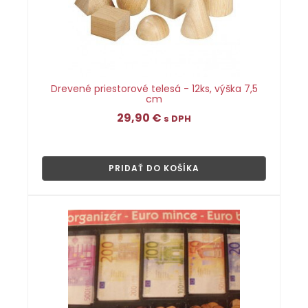
Drevené priestorové telesá - 12ks, výška 7,5
cm
29,90
€
s DPH
👁
PRIDAŤ DO KOŠÍKA