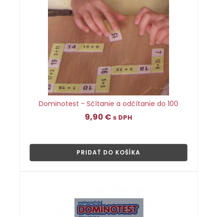
Dominotest - Sčítanie a odčítanie do 100
9,90
€
s DPH
👁
PRIDAŤ DO KOŠÍKA