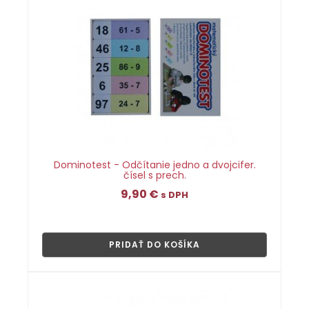
Dominotest - Odčítanie jedno a dvojcifer.
čísel s prech.
9,90
€
s DPH
👁
PRIDAŤ DO KOŠÍKA