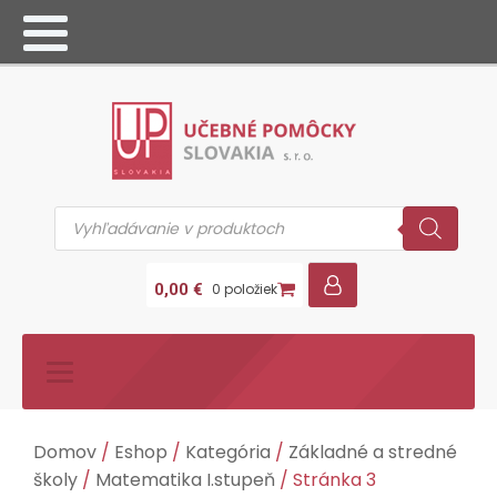
Products
search
0,00
€
0 položiek
Domov
/
Eshop
/
Kategória
/
Základné a stredné
školy
/
Matematika I.stupeň
/ Stránka 3