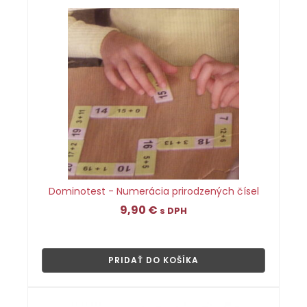
Dominotest - Numerácia prirodzených čísel
9,90
€
s DPH
👁
PRIDAŤ DO KOŠÍKA