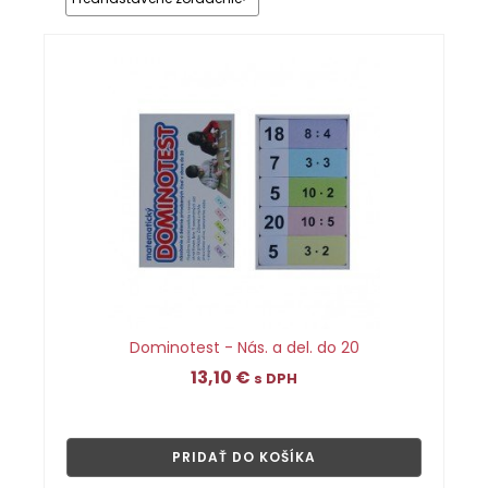
Dominotest - Nás. a del. do 20
13,10
€
s DPH
👁
PRIDAŤ DO KOŠÍKA