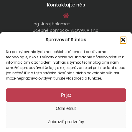
Kontaktujte nás
Ing. Juraj Halama-
Učebné pomôcky SLOVAKIA s.r.o.
Malachovská 17/A
Spravovať Súhlas
974 05 Banská Bystrica
Na poskytovanie tých najlepších skúseností používame
technológie, ako sú súbory cookie na ukladanie a/alebo prístup k
kontakt@ucebnepomockyslovakia.sk
informáciám o zariadení. Súhlas s týmito technológiami nám
umožní spracovávať údaje, ako je správanie pri prehliadaní alebo
jedinečné ID na tejto stránke. Nesúhlas alebo odvolanie súhlasu
0917 797 357, 048/410 18 88
môže nepriaznivo ovplyvniť určité vlastnosti a funkcie.
Prijať
Odmietnuť
Malachovská 17/A, 974 01 Banská Bystrica, Slovensko
Zobraziť predvoľby
E-mail:
kontakt@ucebnepomockyslovakia.sk
| Tel.: 048/410 18 88
© 2024 Učebné pomôcky Slovakia. Všetky práva vyhradené.