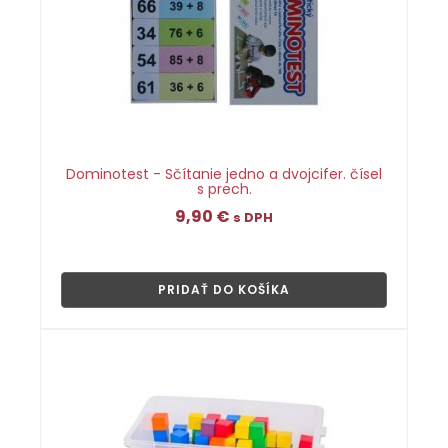
Dominotest - Sčítanie jedno a dvojcifer. čísel
s prech.
9,90
€
s DPH
👁
PRIDAŤ DO KOŠÍKA