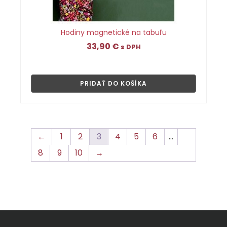
Hodiny magnetické na tabuľu
33,90
€
s DPH
👁
PRIDAŤ DO KOŠÍKA
←
1
2
3
4
5
6
…
8
9
10
→