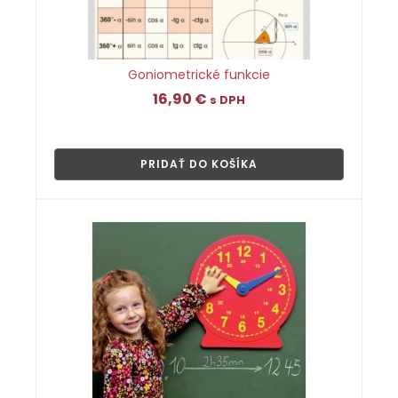
Goniometrické funkcie
16,90
€
s DPH
👁
PRIDAŤ DO KOŠÍKA