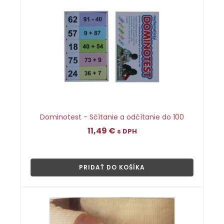
Dominotest - Sčítanie a odčítanie do 100
11,49
€
s DPH
👁
PRIDAŤ DO KOŠÍKA