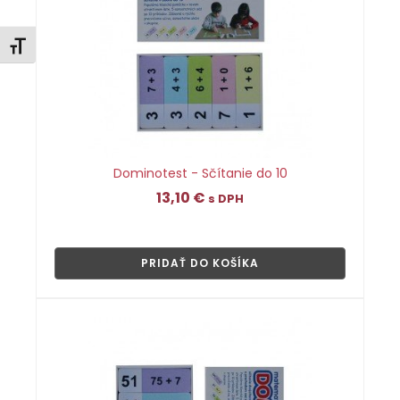
Zmeniť veľkosť písma
Dominotest - Sčítanie do 10
13,10
€
s DPH
👁
PRIDAŤ DO KOŠÍKA