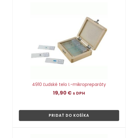
4910 Ľudské telo I.-mikropreparáty
19,90
€
s DPH
👁
PRIDAŤ DO KOŠÍKA