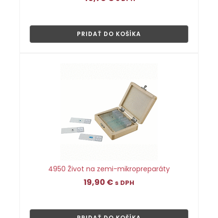
👁
PRIDAŤ DO KOŠÍKA
4950 Život na zemi-mikropreparáty
19,90
€
s DPH
👁
PRIDAŤ DO KOŠÍKA