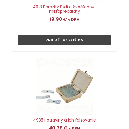
4918 Parazity ľudí a živočíchov-
mikropreparáty
19,90
€
s DPH
👁
PRIDAŤ DO KOŠÍKA
4935 Potraviny a ich falšovanie
40,78
€
s DPH