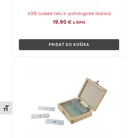
4915 Ľudské telo II.-patologické tkanivá
19,90
€
s DPH
👁
PRIDAŤ DO KOŠÍKA
Zmeniť veľkosť písma