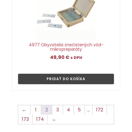
4977 Obyvatelia znečistených vôd-
mikropreparáty
49,90
€
s DPH
👁
PRIDAŤ DO KOŠÍKA
←
1
2
3
4
5
…
172
173
174
→