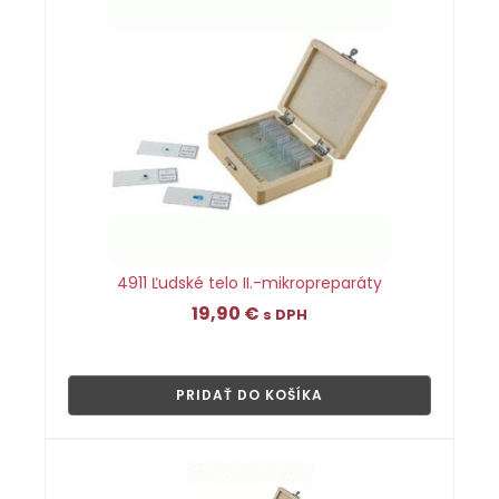
4911 Ľudské telo II.-mikropreparáty
19,90
€
s DPH
👁
PRIDAŤ DO KOŠÍKA