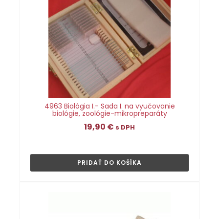
4963 Biológia I.- Sada I. na vyučovanie
biológie, zoológie-mikropreparáty
19,90
€
s DPH
👁
PRIDAŤ DO KOŠÍKA