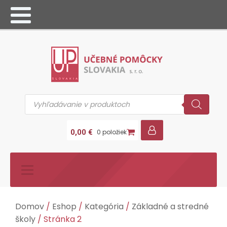
Products
search
0,00
€
0 položiek
Domov
/
Eshop
/
Kategória
/
Základné a stredné
školy
/ Stránka 2