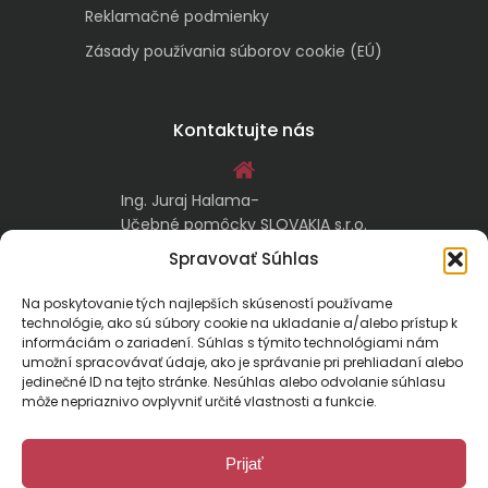
Reklamačné podmienky
Zásady používania súborov cookie (EÚ)
Kontaktujte nás
Ing. Juraj Halama-
Učebné pomôcky SLOVAKIA s.r.o.
Malachovská 17/A
Spravovať Súhlas
974 05 Banská Bystrica
Na poskytovanie tých najlepších skúseností používame
technológie, ako sú súbory cookie na ukladanie a/alebo prístup k
kontakt@ucebnepomockyslovakia.sk
informáciám o zariadení. Súhlas s týmito technológiami nám
umožní spracovávať údaje, ako je správanie pri prehliadaní alebo
jedinečné ID na tejto stránke. Nesúhlas alebo odvolanie súhlasu
0917 797 357, 048/410 18 88
môže nepriaznivo ovplyvniť určité vlastnosti a funkcie.
Prijať