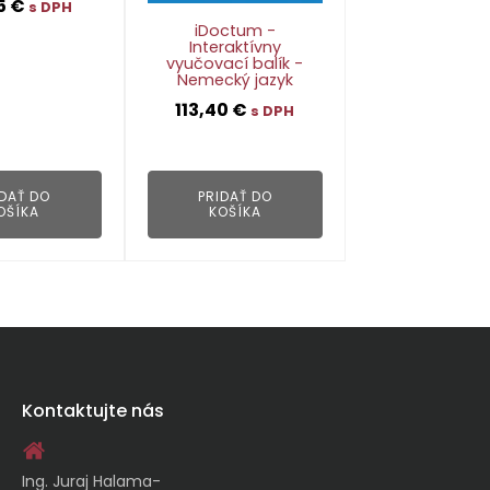
5
€
s DPH
iDoctum -
Interaktívny
vyučovací balík -
Nemecký jazyk
👁
113,40
€
s DPH
👁
IDAŤ DO
PRIDAŤ DO
OŠÍKA
KOŠÍKA
Kontaktujte nás
Ing. Juraj Halama-