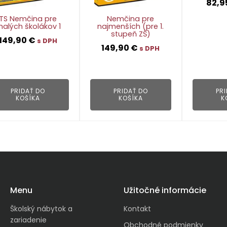
82,9
TS Nemčina pre
Nemčina pre
alých školákov 1
najmenších (pre 1.
stupeň ZŠ)
149,90
€
s DPH
149,90
€
s DPH
👁
👁
PRIDAŤ DO
PRIDAŤ DO
PR
KOŠÍKA
KOŠÍKA
K
Menu
Užitočné informácie
Školský nábytok a
Kontakt
zariadenie
Obchodné podmienky