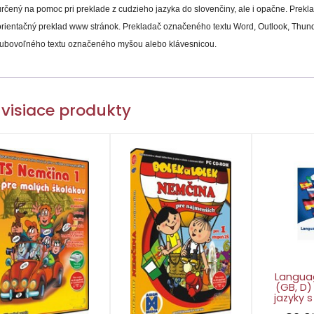
určený na pomoc pri preklade z cudzieho jazyka do slovenčiny, ale i opačne. Prek
orientačný preklad www stránok. Prekladač označeného textu Word, Outlook, Thund
ľubovoľného textu označeného myšou alebo klávesnicou.
visiace produkty
Langua
(GB, D)
jazyky 