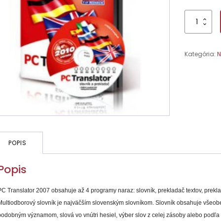
množstvo
PC
Translator
2010
Kategória:
N
(DE)
909
000
v.d.
POPIS
Popis
PC Translator 2007 obsahuje až 4 programy naraz: slovník, prekladač textov, prek
Multiodborový slovník je najväčším slovenským slovníkom. Slovník obsahuje všeob
podobným významom, slová vo vnútri hesiel, výber slov z celej zásoby alebo podľa t