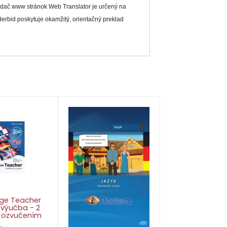
ladač www stránok Web Translator je určený na
erbid poskytuje okamžitý, orientačný preklad
ge Teacher
 výučba - 2
s ozvučením