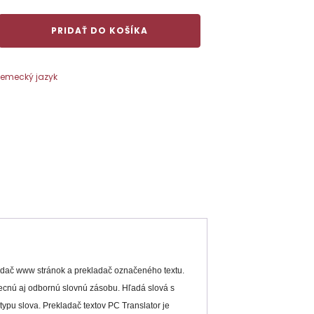
PRIDAŤ DO KOŠÍKA
emecký jazyk
ladač www stránok a prekladač označeného textu.
ecnú aj odbornú slovnú zásobu. Hľadá slová s
ypu slova. Prekladač textov PC Translator je