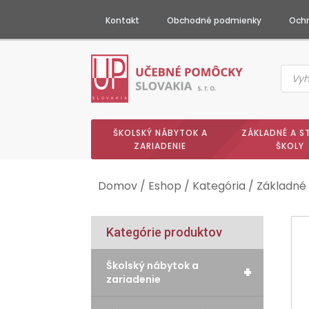
Kontakt
Obchodné podmienky
Ochr
Produc
searc
ŠKOLSKÝ NÁBYTOK A
ZÁKLADNÉ A S
ZARIADENIE
ŠKOLY
Domov
/
Eshop
/
Kategória
/
Základné 
Kategórie produktov
Školský nábytok a
+
zariadenie