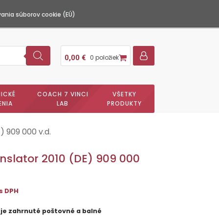
ania súborov cookie (EÚ)
0,00
€
0 položiek
ICKÉ
COACH 7 VINCI
VŠETKY
ENIA
LAB
PRODUKTY
) 909 000 v.d.
nslator 2010 (DE) 909 000
s DPH
 je zahrnuté poštovné a balné