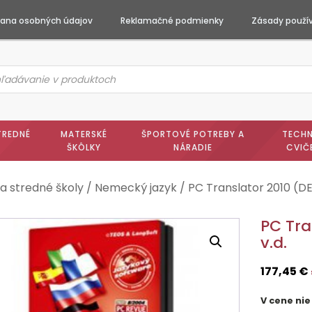
ana osobných údajov
Reklamačné podmienky
Zásady použív
ts
h
TREDNÉ
MATERSKÉ
ŠPORTOVÉ POTREBY A
TECHN
ŠKÔLKY
NÁRADIE
CVIČ
a stredné školy
/
Nemecký jazyk
/ PC Translator 2010 (DE
PC Tra
v.d.
177,45
€
V cene nie