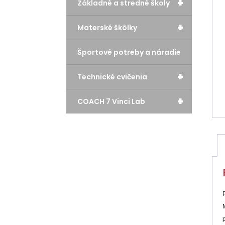
+
Základné a stredné školy
+
Materské škôlky
Športové potreby a náradie
+
Technické cvičenia
+
COACH 7 Vinci Lab