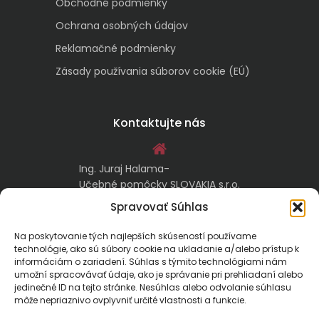
Obchodné podmienky
Ochrana osobných údajov
Reklamačné podmienky
Zásady používania súborov cookie (EÚ)
Kontaktujte nás
Ing. Juraj Halama-
Učebné pomôcky SLOVAKIA s.r.o.
Malachovská 17/A
Spravovať Súhlas
974 05 Banská Bystrica
Na poskytovanie tých najlepších skúseností používame
technológie, ako sú súbory cookie na ukladanie a/alebo prístup k
kontakt@ucebnepomockyslovakia.sk
informáciám o zariadení. Súhlas s týmito technológiami nám
umožní spracovávať údaje, ako je správanie pri prehliadaní alebo
jedinečné ID na tejto stránke. Nesúhlas alebo odvolanie súhlasu
0917 797 357, 048/410 18 88
môže nepriaznivo ovplyvniť určité vlastnosti a funkcie.