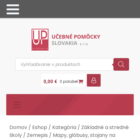
Products
search
0,00
€
0 položiek
Domov
/
Eshop
/
Kategória
/
Základné a stredné
školy
/
Zemepis
/
Mapy, glóbusy, stojany na