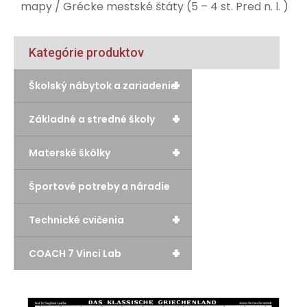
mapy
/ Grécke mestské štáty (5 – 4 st. Pred n. l. )
Kategórie produktov
+
Školský nábytok a zariadenie
+
Základné a stredné školy
+
Materské škôlky
Športové potreby a náradie
+
Technické cvičenia
+
COACH 7 Vinci Lab