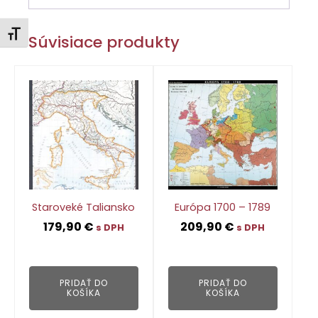
Zmeniť veľkosť písma
Súvisiace produkty
Staroveké Taliansko
Európa 1700 – 1789
179,90
€
209,90
€
s DPH
s DPH
👁
👁
PRIDAŤ DO
PRIDAŤ DO
KOŠÍKA
KOŠÍKA