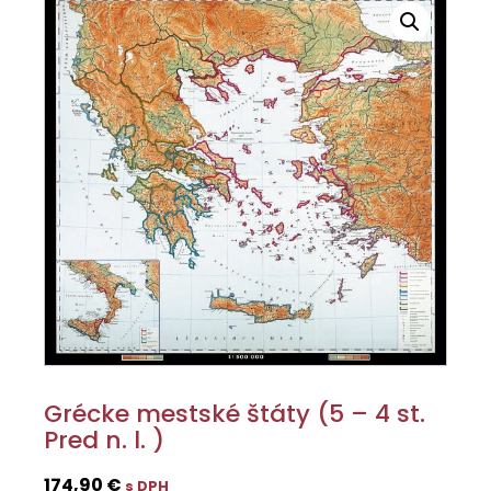
Grécke mestské štáty (5 – 4 st.
Pred n. l. )
174,90
€
s DPH