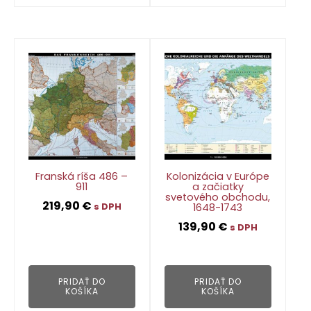
Franská ríša 486 –
Kolonizácia v Európe
911
a začiatky
svetového obchodu,
219,90
€
1648-1743
s DPH
139,90
€
s DPH
👁
👁
PRIDAŤ DO
PRIDAŤ DO
KOŠÍKA
KOŠÍKA