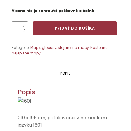
V cene nie je zahrnuté poštovné a balné
množstvo
PRIDAŤ DO KOŠÍKA
Grécke
mestské
štáty
Kategórie:
Mapy, glóbusy, stojany na mapy
,
Nástenné
(5
dejepisné mapy
–
4
st.
Pred
POPIS
n.
l.
)
Popis
210 x 195 cm, pofóliovaná, v nemeckom
jazyku 1601