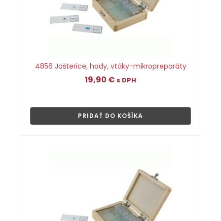
4856 Jašterice, hady, vtáky-mikropreparáty
19,90
€
s DPH
👁
PRIDAŤ DO KOŠÍKA