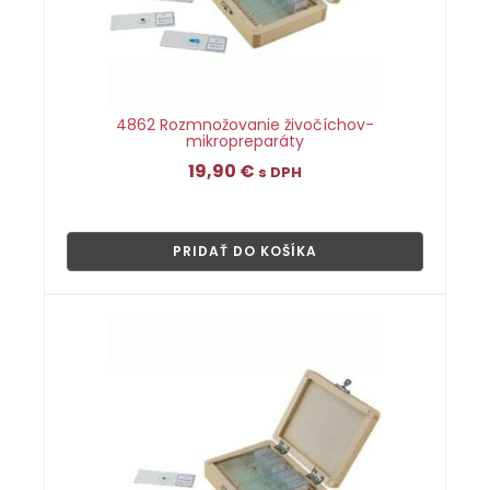
4862 Rozmnožovanie živočíchov-
mikropreparáty
19,90
€
s DPH
👁
PRIDAŤ DO KOŠÍKA