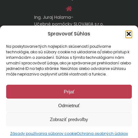
Ing. Juraj Halama-
Učebné pomôcky SLOVAKIA s.r.o.
Malachovská 17/A
Spravovať Súhlas
974 05 Banská Bystrica
Na poskytovanie tých najlepších skúseností používame
technológie, ako sú súbory cookie na ukladanie a/alebo prístup k
kontakt@ucebnepomockyslovakia.sk
informáciám o zariadení. Súhlas s týmito technológiami nám
umožní spracovávať údaje, ako je správanie pri prehliadaní alebo
jedinečné ID na tejto stránke. Nesúhlas alebo odvolanie súhlasu
0917 797 357, 048/410 18 88
môže nepriaznivo ovplyvniť určité vlastnosti a funkcie.
Prijať
Odmietnuť
Malachovská 17/A, 974 01 Banská Bystrica, Slovensko
Zobraziť predvoľby
E-mail:
kontakt@ucebnepomockyslovakia.sk
| Tel.: 048/410 18 88
© 2024 Učebné pomôcky Slovakia. Všetky práva vyhradené.
Designed by
pcteam.sk
Zásady používania súborov cookie
Ochrana osobných údajov