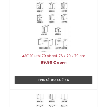
430120 Stôl 70 písací, 76 x 70 x 70 cm
89,90
€
s DPH
👁
PRIDAŤ DO KOŠÍKA