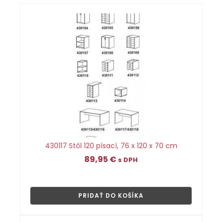
430117 Stôl 120 písací, 76 x 120 x 70 cm
89,95
€
s DPH
👁
PRIDAŤ DO KOŠÍKA