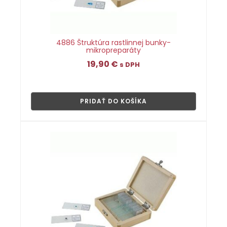
4886 Štruktúra rastlinnej bunky-
mikropreparáty
19,90
€
s DPH
👁
PRIDAŤ DO KOŠÍKA