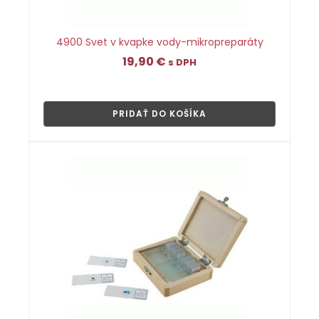
4900 Svet v kvapke vody-mikropreparáty
19,90
€
s DPH
👁
PRIDAŤ DO KOŠÍKA