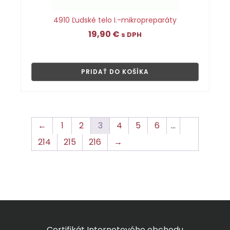
4910 Ľudské telo I.-mikropreparáty
19,90
€
s DPH
👁
PRIDAŤ DO KOŠÍKA
←
1
2
3
4
5
6
…
214
215
216
→
Certifikát Internetového obchodu