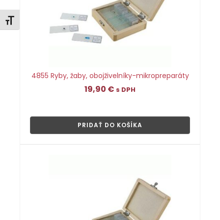
Zmeniť veľkosť písma
4855 Ryby, žaby, obojživelníky-mikropreparáty
19,90
€
s DPH
👁
PRIDAŤ DO KOŠÍKA