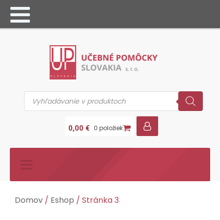
Products
search
0,00
€
0 položiek
Domov
/
Eshop
/ Stránka 3