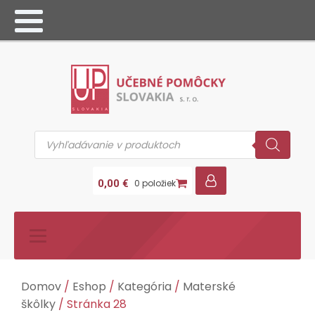
Products
search
0,00
€
0 položiek
Domov
/
Eshop
/
Kategória
/
Materské
škôlky
/ Stránka 28