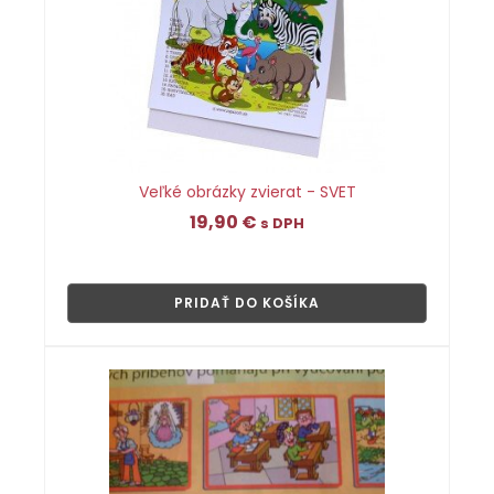
Veľké obrázky zvierat - SVET
19,90
€
s DPH
👁
PRIDAŤ DO KOŠÍKA