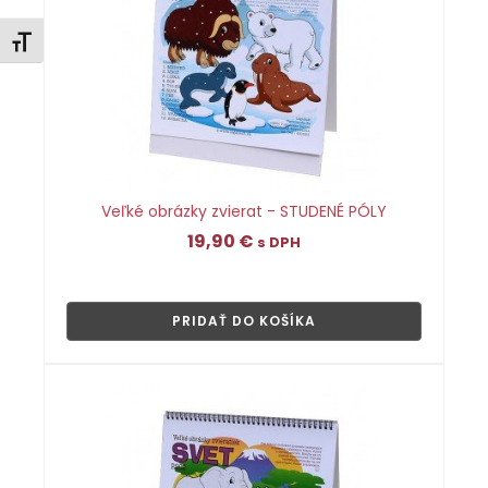
Zmeniť veľkosť písma
Veľké obrázky zvierat - STUDENÉ PÓLY
19,90
€
s DPH
👁
PRIDAŤ DO KOŠÍKA