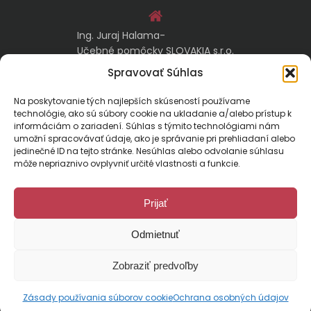
Ing. Juraj Halama-
Učebné pomôcky SLOVAKIA s.r.o.
Malachovská 17/A
Spravovať Súhlas
974 05 Banská Bystrica
Na poskytovanie tých najlepších skúseností používame
technológie, ako sú súbory cookie na ukladanie a/alebo prístup k
kontakt@ucebnepomockyslovakia.sk
informáciám o zariadení. Súhlas s týmito technológiami nám
umožní spracovávať údaje, ako je správanie pri prehliadaní alebo
jedinečné ID na tejto stránke. Nesúhlas alebo odvolanie súhlasu
0917 797 357, 048/410 18 88
môže nepriaznivo ovplyvniť určité vlastnosti a funkcie.
Prijať
Odmietnuť
Malachovská 17/A, 974 01 Banská Bystrica, Slovensko
Zobraziť predvoľby
E-mail:
kontakt@ucebnepomockyslovakia.sk
| Tel.: 048/410 18 88
© 2024 Učebné pomôcky Slovakia. Všetky práva vyhradené.
Designed by
pcteam.sk
Zásady používania súborov cookie
Ochrana osobných údajov