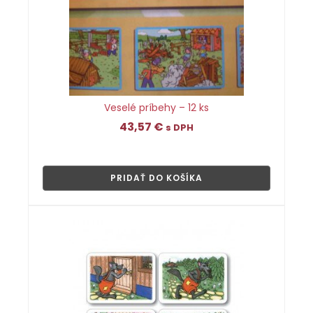
Veselé príbehy – 12 ks
43,57
€
s DPH
👁
PRIDAŤ DO KOŠÍKA