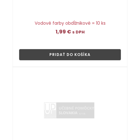
Vodové farby obdĺžnikové = 10 ks
1,99
€
s DPH
👁
PRIDAŤ DO KOŠÍKA