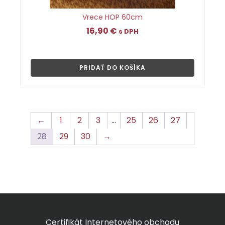
Vrece HOP 60cm
16,90
€
s DPH
👁
PRIDAŤ DO KOŠÍKA
←
1
2
3
…
25
26
27
28
29
30
→
Certifikát Internetového obchodu