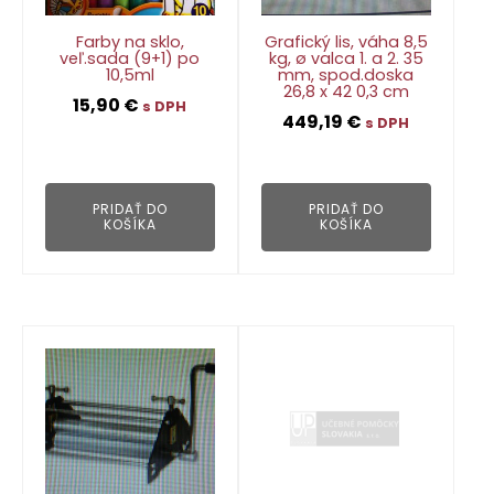
Farby na sklo,
Grafický lis, váha 8,5
veľ.sada (9+1) po
kg, ø valca 1. a 2. 35
10,5ml
mm, spod.doska
26,8 x 42 0,3 cm
15,90
€
s DPH
449,19
€
s DPH
👁
👁
PRIDAŤ DO
PRIDAŤ DO
KOŠÍKA
KOŠÍKA