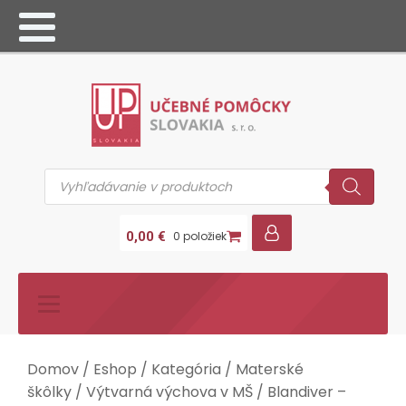
Products
search
0,00
€
0 položiek
Domov
/
Eshop
/
Kategória
/
Materské
škôlky
/
Výtvarná výchova v MŠ
/ Blandiver –