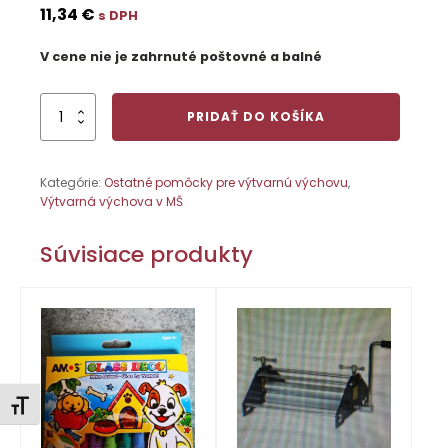
11,34
€
s DPH
V cene nie je zahrnuté poštovné a balné
množstvo
PRIDAŤ DO KOŠÍKA
Blandiver
–
modelovacie
Kategórie:
Ostatné pomôcky pre výtvarnú výchovu
,
„cesto“
Výtvarná výchova v MŠ
5
x
110
Súvisiace produkty
g
Zmeniť veľkosť písma