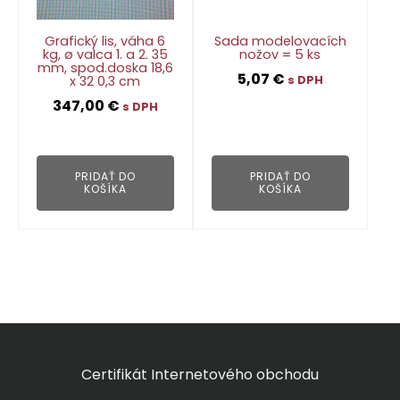
Grafický lis, váha 6
Sada modelovacích
kg, ø valca 1. a 2. 35
nožov = 5 ks
mm, spod.doska 18,6
5,07
€
x 32 0,3 cm
s DPH
347,00
€
s DPH
👁
👁
PRIDAŤ DO
PRIDAŤ DO
KOŠÍKA
KOŠÍKA
Certifikát Internetového obchodu