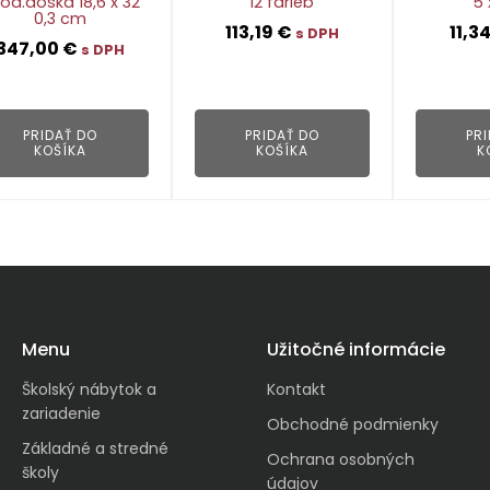
od.doska 18,6 x 32
12 farieb
5 
0,3 cm
113,19
€
11,3
s DPH
347,00
€
s DPH
👁
👁
PRIDAŤ DO
PRIDAŤ DO
PR
KOŠÍKA
KOŠÍKA
K
Menu
Užitočné informácie
Školský nábytok a
Kontakt
zariadenie
Obchodné podmienky
Základné a stredné
Ochrana osobných
školy
údajov