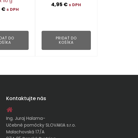
x 110 g
4,95
€
s DPH
4
€
s DPH
👁
👁
IDAŤ DO
PRIDAŤ DO
OŠÍKA
KOŠÍKA
Kontaktujte nás
Ing. Juraj Halama-
Učebné pomôcky SLOVAKIA s.r.o.
Malachovská 17/A