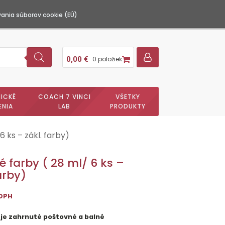
ania súborov cookie (EÚ)
0,00
€
0 položiek
ICKÉ
COACH 7 VINCI
VŠETKY
ENIA
LAB
PRODUKTY
6 ks – zákl. farby)
vé farby ( 28 ml/ 6 ks –
arby)
 DPH
 je zahrnuté poštovné a balné