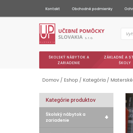
Kontakt
Obchodné podmienky
Ochr
Produc
searc
ŠKOLSKÝ NÁBYTOK A
ZÁKLADNÉ A S
ZARIADENIE
ŠKOLY
Domov
/
Eshop
/
Kategória
/
Materské
Kategórie produktov
Školský nábytok a
+
zariadenie