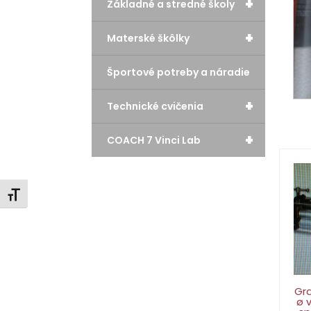
+
Základné a stredné školy
+
Materské škôlky
Športové potreby a náradie
+
Technické cvičenia
+
COACH 7 Vinci Lab
Zmeniť veľkosť písma
Gra
ø v