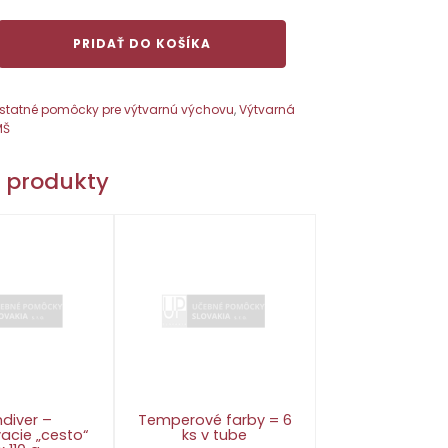
PRIDAŤ DO KOŠÍKA
statné pomôcky pre výtvarnú výchovu
,
Výtvarná
MŠ
e produkty
ndiver –
Temperové farby = 6
acie „cesto“
ks v tube