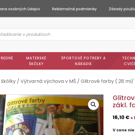
ana osobných údajov
Reklamačné podmienky
Zásady použív
ts
h
TREDNÉ
MATERSKÉ
ŠPORTOVÉ POTREBY A
TECHN
ŠKÔLKY
NÁRADIE
CVIČ
 škôlky
/
Výtvarná výchova v MŠ
/ Glitrové farby ( 28 ml/ 
Glitro
zákl. f
16,10
€
s
V cene nie