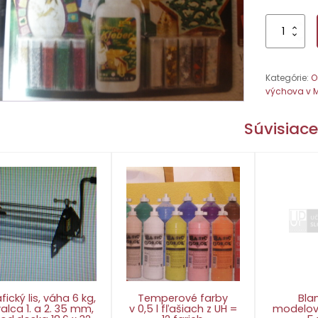
množstvo
Glitrové
farby
(
Kategórie:
O
28
výchova v 
ml/
6
ks
Súvisiac
–
zákl.
farby)
fický lis, váha 6 kg,
Temperové farby
Bla
alca 1. a 2. 35 mm,
v 0,5 l fľašiach z UH =
modelov